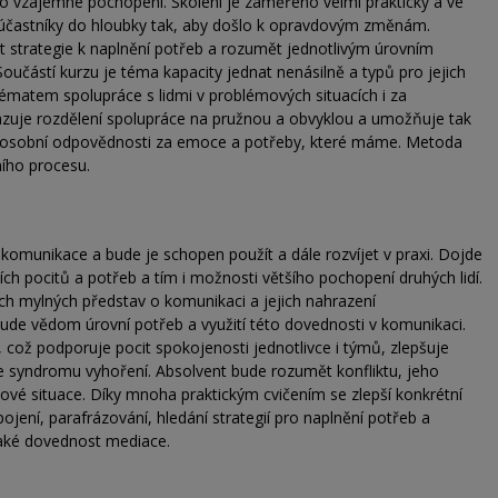
o vzájemné pochopení. Školení je zaměřeno velmi prakticky a ve
 účastníky do hloubky tak, aby došlo k opravdovým změnám.
 strategie k naplnění potřeb a rozumět jednotlivým úrovním
 Součástí kurzu je téma kapacity jednat nenásilně a typů pro jejich
tématem spolupráce s lidmi v problémových situacích i za
zuje rozdělení spolupráce na pružnou a obvyklou a umožňuje tak
em osobní odpovědnosti za emoce a potřeby, které máme. Metoda
ního procesu.
komunikace a bude je schopen použít a dále rozvíjet v praxi. Dojde
ních pocitů a potřeb a tím i možnosti většího pochopení druhých lidí.
ích mylných představ o komunikaci a jejich nahrazení
bude vědom úrovní potřeb a využití této dovednosti v komunikaci.
což podporuje pocit spokojenosti jednotlivce i týmů, zlepšuje
nce syndromu vyhoření. Absolvent bude rozumět konfliktu, jeho
ové situace. Díky mnoha praktickým cvičením se zlepší konkrétní
ení, parafrázování, hledání strategií pro naplnění potřeb a
také dovednost mediace.