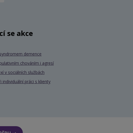
ící se akce
se syndromem demence
pulativním chováním i agresí
xí v sociálních službách
individuální práci s klienty