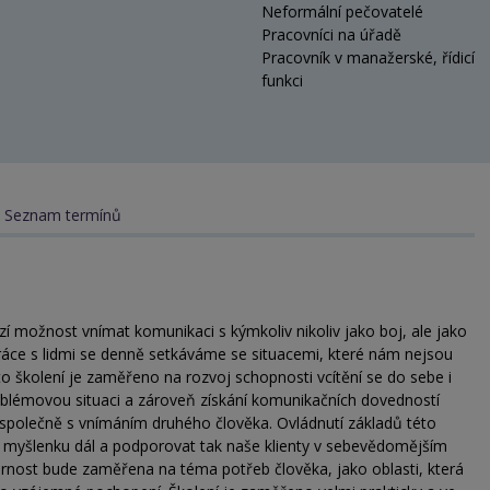
Neformální pečovatelé
Pracovníci na úřadě
Pracovník v manažerské, řídicí
funkci
Seznam termínů
í možnost vnímat komunikaci s kýmkoliv nikoliv jako boj, ale jako
práce s lidmi se denně setkáváme se situacemi, které nám nejsou
to školení je zaměřeno na rozvoj schopnosti vcítění se do sebe i
blémovou situaci a zároveň získání komunikačních dovedností
 společně s vnímáním druhého člověka. Ovládnutí základů této
myšlenku dál a podporovat tak naše klienty v sebevědomějším
ozornost bude zaměřena na téma potřeb člověka, jako oblasti, která