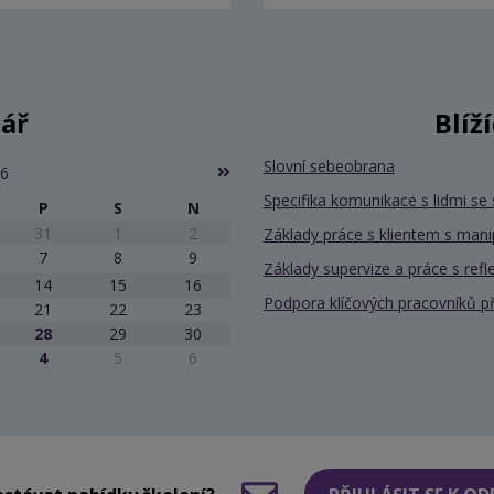
ář
Blíž
Slovní sebeobrana
26
Specifika komunikace s lidmi 
P
S
N
31
1
2
Základy práce s klientem s mani
7
8
9
Základy supervize a práce s refle
14
15
16
Podpora klíčových pracovníků při 
21
22
23
28
29
30
4
5
6