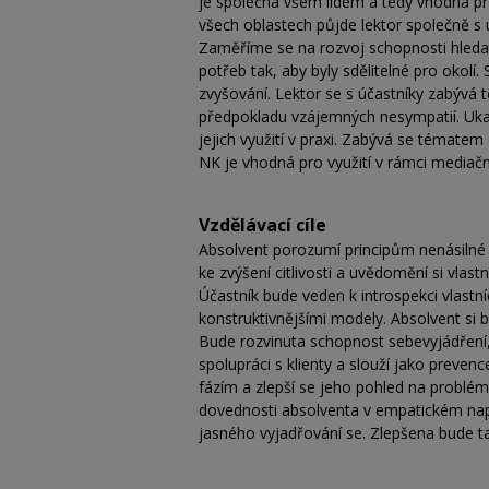
je společná všem lidem a tedy vhodná pr
všech oblastech půjde lektor společně s
Zaměříme se na rozvoj schopnosti hledat
potřeb tak, aby byly sdělitelné pro okolí.
zvyšování. Lektor se s účastníky zabývá 
předpokladu vzájemných nesympatií. Uka
jejich využití v praxi. Zabývá se témat
NK je vhodná pro využití v rámci mediač
Vzdělávací cíle
Absolvent porozumí principům nenásilné 
ke zvýšení citlivosti a uvědomění si vlast
Účastník bude veden k introspekci vlastn
konstruktivnějšími modely. Absolvent si 
Bude rozvinuta schopnost sebevyjádření, 
spolupráci s klienty a slouží jako preve
fázím a zlepší se jeho pohled na problém
dovednosti absolventa v empatickém napoj
jasného vyjadřování se. Zlepšena bude 