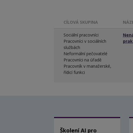
CÍLOVÁ SKUPINA
NÁZ
Sociální pracovníci
Nená
Pracovníci v sociálních
prak
službách
Neformální pečovatelé
Pracovníci na úřadě
Pracovník v manažerské,
řídicí funkci
Školení AI pro