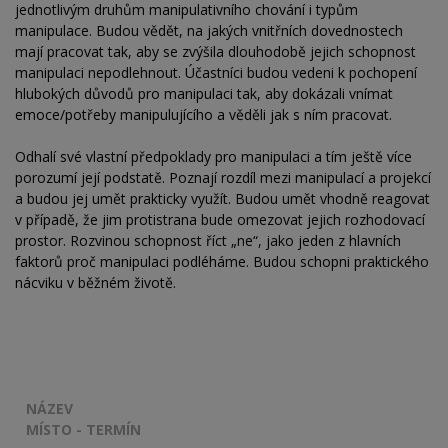
jednotlivým druhům manipulativního chování i typům
manipulace. Budou vědět, na jakých vnitřních dovednostech
mají pracovat tak, aby se zvýšila dlouhodobě jejich schopnost
manipulaci nepodlehnout. Účastníci budou vedeni k pochopení
hlubokých důvodů pro manipulaci tak, aby dokázali vnímat
emoce/potřeby manipulujícího a věděli jak s ním pracovat.
Odhalí své vlastní předpoklady pro manipulaci a tím ještě více
porozumí její podstatě. Poznají rozdíl mezi manipulací a projekcí
a budou jej umět prakticky využít. Budou umět vhodně reagovat
v případě, že jim protistrana bude omezovat jejich rozhodovací
prostor. Rozvinou schopnost říct „ne“, jako jeden z hlavních
faktorů proč manipulaci podléháme. Budou schopni praktického
nácviku v běžném životě.
NÁZEV
MÍSTO - TERMÍN