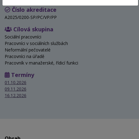
Číslo akreditace
A2025/0200-SP/PC/VP/PP
Cílová skupina
Sociální pracovníci
Pracovníci v sociálních službách
Neformální pečovatelé
Pracovníci na úřadě
Pracovník v manažerské, řídicí funkci
Termíny
01.10.2026
09.11.2026
16.12.2026
Obsah