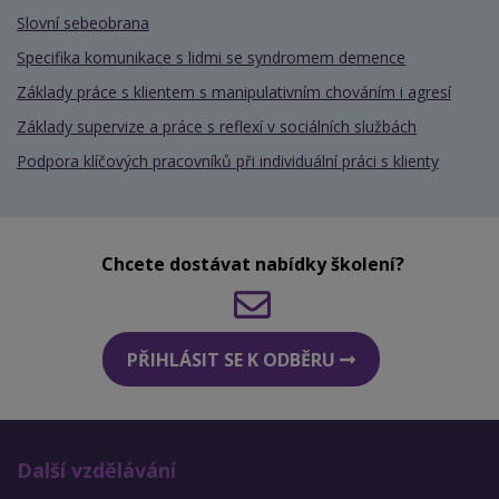
Slovní sebeobrana
Specifika komunikace s lidmi se syndromem demence
Základy práce s klientem s manipulativním chováním i agresí
Základy supervize a práce s reflexí v sociálních službách
Podpora klíčových pracovníků při individuální práci s klienty
Chcete dostávat nabídky školení?
PŘIHLÁSIT SE K ODBĚRU
Další vzdělávání