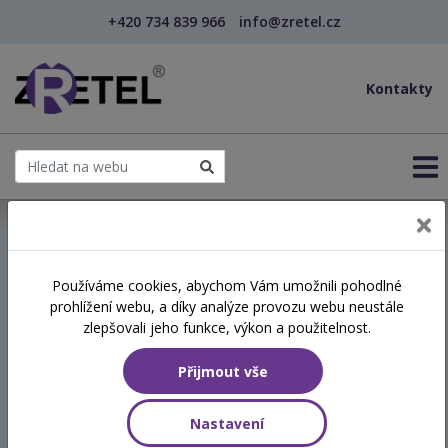
+420 734 839 966
info@zretel.cz
Kontakty
← Vzdělávání pro sociální služby
Používáme cookies, abychom Vám umožnili pohodlné
prohlížení webu, a díky analýze provozu webu neustále
Manipulace a jak s ní
zlepšovali jeho funkce, výkon a použitelnost.
pracovat
Přijmout vše
Hodinová dotace
Nastavení
8 vyučovacích hodin