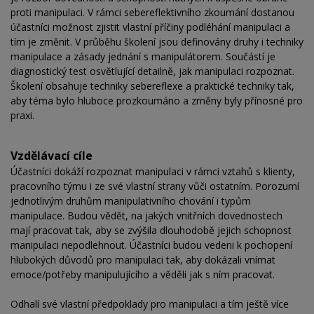
proti manipulaci. V rámci sebereflektivního zkoumání dostanou
účastníci možnost zjistit vlastní příčiny podléhání manipulaci a
tím je změnit. V průběhu školení jsou definovány druhy i techniky
manipulace a zásady jednání s manipulátorem. Součástí je
diagnostický test osvětlující detailně, jak manipulaci rozpoznat.
Školení obsahuje techniky sebereflexe a praktické techniky tak,
aby téma bylo hluboce prozkoumáno a změny byly přínosné pro
praxi.
Vzdělávací cíle
Účastníci dokáží rozpoznat manipulaci v rámci vztahů s klienty,
pracovního týmu i ze své vlastní strany vůči ostatním. Porozumí
jednotlivým druhům manipulativního chování i typům
manipulace. Budou vědět, na jakých vnitřních dovednostech
mají pracovat tak, aby se zvýšila dlouhodobě jejich schopnost
manipulaci nepodlehnout. Účastníci budou vedeni k pochopení
hlubokých důvodů pro manipulaci tak, aby dokázali vnímat
emoce/potřeby manipulujícího a věděli jak s ním pracovat.
Odhalí své vlastní předpoklady pro manipulaci a tím ještě více