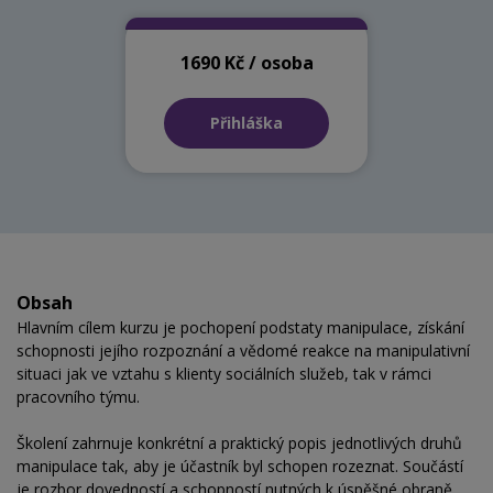
1690 Kč / osoba
Přihláška
Obsah
Hlavním cílem kurzu je pochopení podstaty manipulace, získání
schopnosti jejího rozpoznání a vědomé reakce na manipulativní
situaci jak ve vztahu s klienty sociálních služeb, tak v rámci
pracovního týmu.
Školení zahrnuje konkrétní a praktický popis jednotlivých druhů
manipulace tak, aby je účastník byl schopen rozeznat. Součástí
je rozbor dovedností a schopností nutných k úspěšné obraně