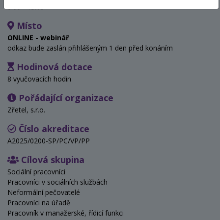
8:00 - 15:15
Místo
ONLINE - webinář
odkaz bude zaslán přihlášeným 1 den před konáním
Hodinová dotace
8 vyučovacích hodin
Pořádající organizace
Zřetel, s.r.o.
Číslo akreditace
A2025/0200-SP/PC/VP/PP
Cílová skupina
Sociální pracovníci
Pracovníci v sociálních službách
Neformální pečovatelé
Pracovníci na úřadě
Pracovník v manažerské, řídicí funkci