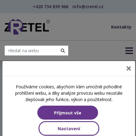
+420 734 839 966
info@zretel.cz
Kontakty
← Manipulace a jak s ní pracovat
Používáme cookies, abychom Vám umožnili pohodlné
prohlížení webu, a díky analýze provozu webu neustále
Manipulace a jak s ní
zlepšovali jeho funkce, výkon a použitelnost.
pracovat
Přijmout vše
Termín
Nastavení
16.12.2026