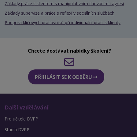
Základy práce s klientem s manipulativním chováním i agresí
Základy supervize a práce s reflexí v sociálních službách
Podpora klíčových pracovníků při individuální práci s klienty
Chcete dostávat nabídky školení?
PŘIHLÁSIT SE K ODBĚRU
Další vzdělávání
Pro učitele DVPP
Studia DVPP