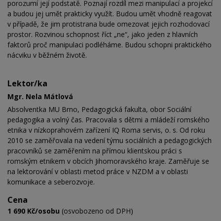
porozumí její podstatě. Poznají rozdíl mezi manipulací a projekcí
a budou jej umět prakticky využít. Budou umět vhodně reagovat
v případě, že jim protistrana bude omezovat jejich rozhodovací
prostor. Rozvinou schopnost říct „ne“, jako jeden z hlavních
faktorů proč manipulaci podléháme. Budou schopni praktického
nácviku v běžném životě.
Lektor/ka
Mgr. Nela Mátlová
Absolventka MU Brno, Pedagogická fakulta, obor Sociální
pedagogika a volný čas. Pracovala s dětmi a mládeží romského
etnika v nízkoprahovém zařízení IQ Roma servis, o. s. Od roku
2010 se zaměřovala na vedení týmu sociálních a pedagogických
pracovníků se zaměřením na přímou klientskou práci s
romským etnikem v obcích Jihomoravského kraje. Zaměřuje se
na lektorování v oblasti metod práce v NZDM a v oblasti
komunikace a seberozvoje.
Cena
1 690 Kč/osobu
(osvobozeno od DPH)