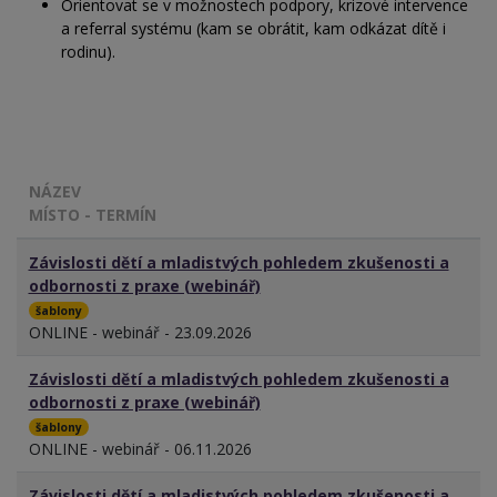
Orientovat se v možnostech podpory, krizové intervence
a referral systému (kam se obrátit, kam odkázat dítě i
rodinu).
NÁZEV
MÍSTO - TERMÍN
Závislosti dětí a mladistvých pohledem zkušenosti a
odbornosti z praxe (webinář)
šablony
ONLINE - webinář - 23.09.2026
Závislosti dětí a mladistvých pohledem zkušenosti a
odbornosti z praxe (webinář)
šablony
ONLINE - webinář - 06.11.2026
Závislosti dětí a mladistvých pohledem zkušenosti a