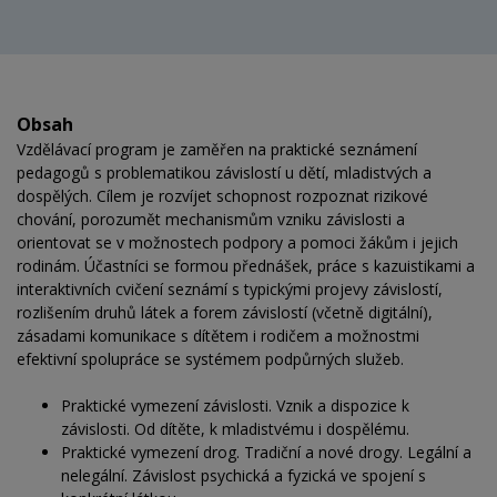
Obsah
Vzdělávací program je zaměřen na praktické seznámení
pedagogů s problematikou závislostí u dětí, mladistvých a
dospělých. Cílem je rozvíjet schopnost rozpoznat rizikové
chování, porozumět mechanismům vzniku závislosti a
orientovat se v možnostech podpory a pomoci žákům i jejich
rodinám. Účastníci se formou přednášek, práce s kazuistikami a
interaktivních cvičení seznámí s typickými projevy závislostí,
rozlišením druhů látek a forem závislostí (včetně digitální),
zásadami komunikace s dítětem i rodičem a možnostmi
efektivní spolupráce se systémem podpůrných služeb.
Praktické vymezení závislosti. Vznik a dispozice k
závislosti. Od dítěte, k mladistvému i dospělému.
Praktické vymezení drog. Tradiční a nové drogy. Legální a
nelegální. Závislost psychická a fyzická ve spojení s