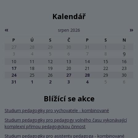
Kalendář
srpen 2026
P
Ú
S
Č
P
S
N
27
28
29
30
31
1
2
3
4
5
6
7
8
9
10
11
12
13
14
15
16
17
18
19
20
21
22
23
24
25
26
27
28
29
30
31
1
2
3
4
5
6
Blížící se akce
Studium pedagogiky pro vychovatele - kombinované
Studium pedagogiky pro pedagogy volného času vykonávající
komplexní přímou pedagogickou činnost
Studium pedagogiky pro asistenty pedagoga - kombinované