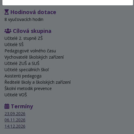
Hodinová dotace
8 vyučovacích hodin
Cílová skupina
Učitelé 2. stupně ZŠ
Učitelé SŠ
Pedagogové volného času
Vychovatelé školských zařízení
Učitelé ZUŠ a SUŠ
Učitelé speciálních škol
Asistenti pedagoga
Ředitelé školy a školských zařízení
Školní metodik prevence
Učitelé VOŠ
Termíny
23.09.2026
06.11.2026
14.12.2026