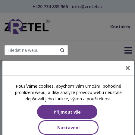
+420 734 839 966
info@zretel.cz
Kontakty
← Vzdělávání pro učitele - DVPP
Používáme cookies, abychom Vám umožnili pohodlné
šablony
prohlížení webu, a díky analýze provozu webu neustále
Závislosti dětí a
zlepšovali jeho funkce, výkon a použitelnost.
mladistvých pohledem
Přijmout vše
zkušenosti a odbornosti z
praxe (webinář)
Nastavení