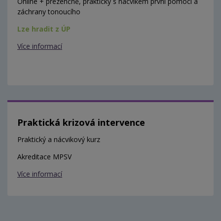
Online + prezenčně, prakticky s nácvikem první pomoci a
záchrany tonoucího
Lze hradit z ÚP
Více informací
Praktická krizová intervence
Praktický a nácvikový kurz
Akreditace MPSV
Více informací