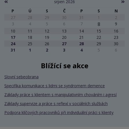
srpen 2026
P
Ú
S
Č
P
S
N
27
28
29
30
31
1
2
3
4
5
6
7
8
9
10
11
12
13
14
15
16
17
18
19
20
21
22
23
24
25
26
27
28
29
30
31
1
2
3
4
5
6
Blížící se akce
Slovní sebeobrana
Specifika komunikace s lidmi se syndromem demence
Základy práce s klientem s manipulativním chováním i agresí
Základy supervize a práce s reflexí v sociálních službách
Podpora klíčových pracovníků při individuální práci s klienty