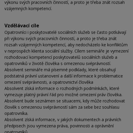
výkonu svých pracovních činností, a proto je třeba znát rozsah
vzájemných kompetencí.
Vzdělávací cíle
Opatrovníci i poskytovatelé sociálních služeb se často potkávají
při výkonu svých pracovních činností, a proto je třeba znát
rozsah vzájemných kompetencí, aby nedocházelo ke konfliktům
v neprospěch klienta sociální služby. Cílem semináře je vymezení
rozhodovací kompetencí poskytovatelů sociálních služeb a
opatrovníků v životě člověka s omezenou svéprávností.
Absolvent semináře má písemné podklady, které obsahují
podstatná právní ustanovení a další informace k problematice
omezení svéprávnosti, a opatrovnictví člověka
Absolvent získá informace o rozhodných podmínkách, které
vymezuje platný právní řád pro možné omezení práv člověka.
Absolvent bude seznámen se situacemi, kdy může rozhodovat
člověk s omezenou svéprávností sám za sebe bez souhlasu
opatrovníka.
Absolvent získá informace, v jakých dokumentech a právních
předpisech jsou vymezena práva, povinnosti a oprávnění
opatrovníků.