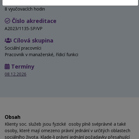
Hodinová dotace
8 vyučovacích hodin
Číslo akreditace
A2023/1135-SP/VP
Cílová skupina
Sociální pracovníci
Pracovník v manažerské, řídicí funkci
Termíny
08.12.2026
Obsah
Klienty soc. služeb jsou fyzické osoby plně svéprávné a také
osoby, které mají omezeno právní jednání v určitých oblastech
sociálního života. Klade-li právní jednání požadavky přesahující