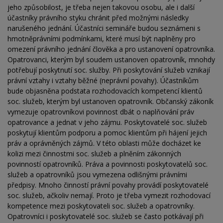
jeho způsobilost, je třeba nejen takovou osobu, ale i další
účastníky právního styku chránit před možnými následky
narušeného jednání. Účastníci semináře budou seznámeni s
hmotněprávními podmínkami, které musí být naplněny pro
omezení právního jednání člověka a pro ustanovení opatrovníka.
Opatrovanci, kterým byl soudem ustanoven opatrovník, mnohdy
potřebují poskytnutí soc. služby. Při poskytování služeb vznikají
právní vztahy i vztahy běžné (neprávní povahy). Účastníkům
bude objasněna podstata rozhodovacích kompetencí klientů
soc. služeb, kterým byl ustanoven opatrovník. Občanský zákoník
vymezuje opatrovníkovi povinnost dbát o naplňování práv
opatrovance a jednat v jeho zájmu. Poskytovatelé soc. služeb
poskytují klientům podporu a pomoc klientům při hájení jejich
práv a oprávněných zájmů. V této oblasti může docházet ke
kolizi mezi činnostmi soc. služeb a plněním zákonných
povinností opatrovníků. Práva a povinnosti poskytovatelů soc.
služeb a opatrovníků jsou vymezena odlišnými právními
předpisy. Mnoho činností právní povahy provádí poskytovatelé
soc. služeb, ačkoliv nemají. Proto je třeba vymezit rozhodovací
kompetence mezi poskytovateli soc. služeb a opatrovníky.
Opatrovníci i poskytovatelé soc. služeb se často potkávají při