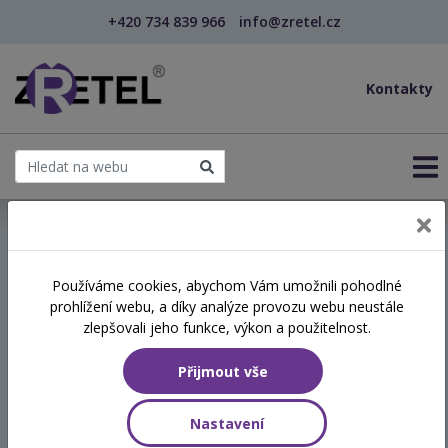
+420 734 839 966
info@zretel.cz
Kontakty
← Vzdělávání pro sociální služby
Používáme cookies, abychom Vám umožnili pohodlné
prohlížení webu, a díky analýze provozu webu neustále
Kompetence opatrovanců a
zlepšovali jeho funkce, výkon a použitelnost.
opatrovníků při
Přijmout vše
poskytování sociální služby
Nastavení