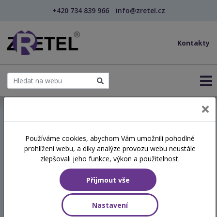
+420 734 839 966
info@zretel.cz
Kontakty
← Mindfulness: Síla relaxace a vědomé pozornosti ...
Používáme cookies, abychom Vám umožnili pohodlné
šablony
prohlížení webu, a díky analýze provozu webu neustále
Mindfulness: Síla relaxace a
zlepšovali jeho funkce, výkon a použitelnost.
vědomé pozornosti
Přijmout vše
(webinář)
Nastavení