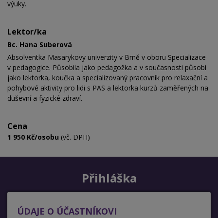
výuky.
Lektor/ka
Bc. Hana Suberová
Absolventka Masarykovy univerzity v Brně v oboru Specializace
v pedagogice. Působila jako pedagožka a v současnosti působí
jako lektorka, koučka a
specializovaný pracovník pro relaxační a
pohybové aktivity pro lidi s PAS a
lektorka kurzů
zaměřených na
duševní a fyzické zdraví
.
Cena
1 950 Kč/osobu
(vč. DPH)
Přihláška
ÚDAJE O ÚČASTNÍKOVI