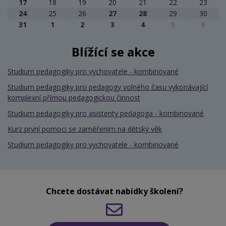
17
18
19
20
21
22
23
24
25
26
27
28
29
30
31
1
2
3
4
5
6
Blížící se akce
Studium pedagogiky pro vychovatele - kombinované
Studium pedagogiky pro pedagogy volného času vykonávající
komplexní přímou pedagogickou činnost
Studium pedagogiky pro asistenty pedagoga - kombinované
Kurz první pomoci se zaměřením na dětský věk
Studium pedagogiky pro vychovatele - kombinované
Chcete dostávat nabídky školení?