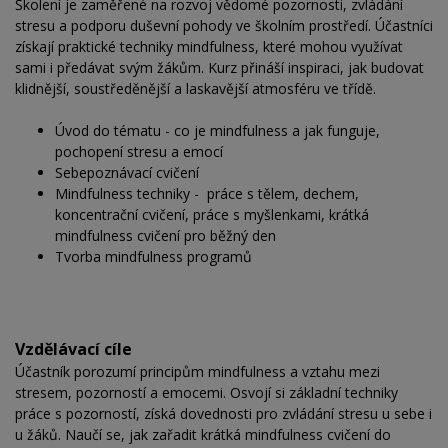
Školení je zaměřené na rozvoj vědomé pozornosti, zvládání
stresu a podporu duševní pohody ve školním prostředí. Účastníci
získají praktické techniky mindfulness, které mohou využívat
sami i předávat svým žákům. Kurz přináší inspiraci, jak budovat
klidnější, soustředěnější a laskavější atmosféru ve třídě.
Úvod do tématu - co je mindfulness a jak funguje,
pochopení stresu a emocí
Sebepoznávací cvičení
Mindfulness techniky - práce s tělem, dechem,
koncentrační cvičení, práce s myšlenkami, krátká
mindfulness cvičení pro běžný den
Tvorba mindfulness programů
Vzdělávací cíle
Účastník porozumí principům mindfulness a vztahu mezi
stresem, pozorností a emocemi. Osvojí si základní techniky
práce s pozorností, získá dovednosti pro zvládání stresu u sebe i
u žáků. Naučí se, jak zařadit krátká mindfulness cvičení do