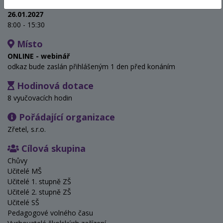
Termín
26.01.2027
8:00 - 15:30
Místo
ONLINE - webinář
odkaz bude zaslán přihlášeným 1 den před konáním
Hodinová dotace
8 vyučovacích hodin
Pořádající organizace
Zřetel, s.r.o.
Cílová skupina
Chůvy
Učitelé MŠ
Učitelé 1. stupně ZŠ
Učitelé 2. stupně ZŠ
Učitelé SŠ
Pedagogové volného času