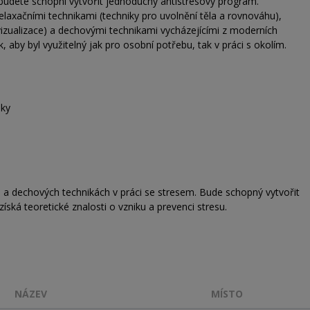
 budete schopni vytvořit jednoduchý antistresový program.
laxačními technikami (techniky pro uvolnění těla a rovnováhu),
vizualizace) a dechovými technikami vycházejícími z moderních
 aby byl využitelný jak pro osobní potřebu, tak v práci s okolím.
iky
h a dechových technikách v práci se stresem. Bude schopný vytvořit
ská teoretické znalosti o vzniku a prevenci stresu.
NÁZEV
MÍSTO