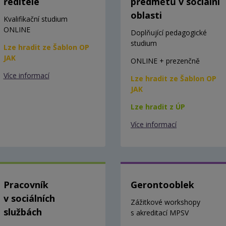
ředitele
předmětů v sociální
oblasti
Kvalifikační studium
ONLINE
Doplňující pedagogické
studium
Lze hradit ze Šablon OP
JAK
ONLINE + prezenčně
Více informací
Lze hradit ze Šablon OP
JAK
Lze hradit z ÚP
Více informací
Pracovník
Gerontooblek
v sociálních
Zážitkové workshopy
službách
s akreditací MPSV