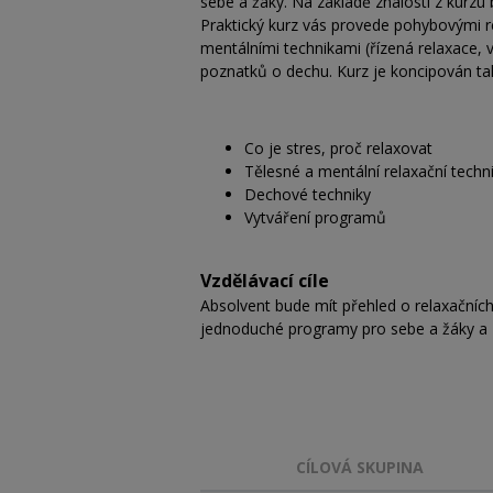
sebe a žáky. Na základě znalostí z kurzu
Praktický kurz vás provede pohybovými re
mentálními technikami (řízená relaxace, 
poznatků o dechu. Kurz je koncipován tak,
Co je stres, proč relaxovat
Tělesné a mentální relaxační techn
Dechové techniky
Vytváření programů
Vzdělávací cíle
Absolvent bude mít přehled o relaxačníc
jednoduché programy pro sebe a žáky a zí
CÍLOVÁ SKUPINA