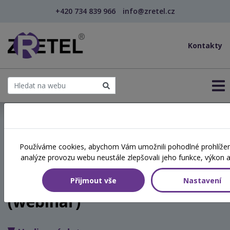
+420 734 839 966
info@zretel.cz
Kontakty
← Vzdělávání pro učitele - DVPP
Používáme cookies, abychom Vám umožnili pohodlné prohlížení
šablony
analýze provozu webu neustále zlepšovali jeho funkce, výkon a
Jak komunikovat nejen s
dětmi, abychom si rozuměli
Přijmout vše
Nastavení
(webinář)