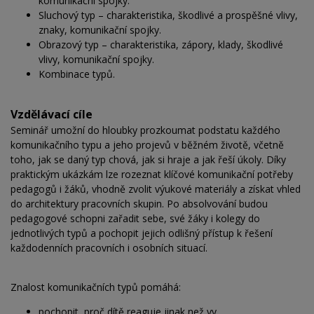
komunikační spojky.
Sluchový typ – charakteristika, škodlivé a prospěšné vlivy,
znaky, komunikační spojky.
Obrazový typ – charakteristika, zápory, klady, škodlivé
vlivy, komunikační spojky.
Kombinace typů.
Vzdělávací cíle
Seminář umožní do hloubky prozkoumat podstatu každého
komunikačního typu a jeho projevů v běžném životě, včetně
toho, jak se daný typ chová, jak si hraje a jak řeší úkoly. Díky
praktickým ukázkám lze rozeznat klíčové komunikační potřeby
pedagogů i žáků, vhodně zvolit výukové materiály a získat vhled
do architektury pracovních skupin. Po absolvování budou
pedagogové schopni zařadit sebe, své žáky i kolegy do
jednotlivých typů a pochopit jejich odlišný přístup k řešení
každodenních pracovních i osobních situací.
Znalost komunikačních typů pomáhá:
pochopit, proč dítě reaguje jinak než vy,