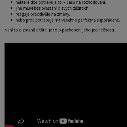
některé dítě potřebuje tolik času na rozhodování,
jiné mluví bez přestání o svých zážitcích,
reaguje přecitlivěle na změny,
nebo proč potřebuje mít všechno perfektně uspořádané.
Není to o změně dítěte. Je to o pochopení jeho jedinečnosti.