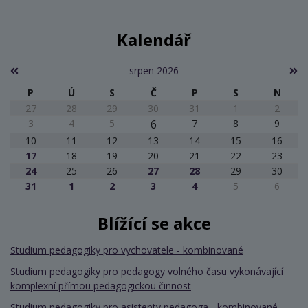
Kalendář
srpen 2026
P
Ú
S
Č
P
S
N
27
28
29
30
31
1
2
3
4
5
6
7
8
9
10
11
12
13
14
15
16
17
18
19
20
21
22
23
24
25
26
27
28
29
30
31
1
2
3
4
5
6
Blížící se akce
Studium pedagogiky pro vychovatele - kombinované
Studium pedagogiky pro pedagogy volného času vykonávající
komplexní přímou pedagogickou činnost
Studium pedagogiky pro asistenty pedagoga - kombinované