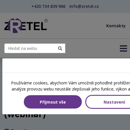
+420 734 839 966
info@zretel.cz
Kontakty
← Jak komunikovat nejen s dětmi, abychom si rozum...
Používáme cookies, abychom Vám umožnili pohodlné prohlížení
šablony
analýze provozu webu neustále zlepšovali jeho funkce, výkon a
Jak komunikovat nejen s
dětmi, abychom si rozuměli
Přijmout vše
Nastavení
(webinář)