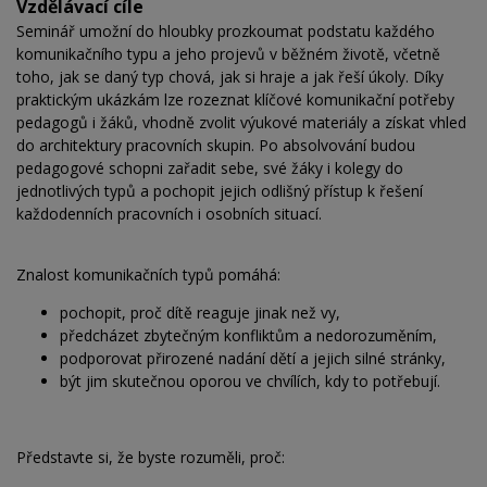
Vzdělávací cíle
Seminář umožní do hloubky prozkoumat podstatu každého
komunikačního typu a jeho projevů v běžném životě, včetně
toho, jak se daný typ chová, jak si hraje a jak řeší úkoly. Díky
praktickým ukázkám lze rozeznat klíčové komunikační potřeby
pedagogů i žáků, vhodně zvolit výukové materiály a získat vhled
do architektury pracovních skupin. Po absolvování budou
pedagogové schopni zařadit sebe, své žáky i kolegy do
jednotlivých typů a pochopit jejich odlišný přístup k řešení
každodenních pracovních i osobních situací.
Znalost komunikačních typů pomáhá:
pochopit, proč dítě reaguje jinak než vy,
předcházet zbytečným konfliktům a nedorozuměním,
podporovat přirozené nadání dětí a jejich silné stránky,
být jim skutečnou oporou ve chvílích, kdy to potřebují.
Představte si, že byste rozuměli, proč: