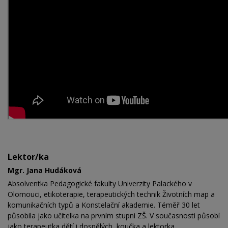
Lektor/ka
Mgr. Jana Hudáková
Absolventka Pedagogické fakulty Univerzity Palackého v
Olomouci, etikoterapie, terapeutických technik Životních map a
komunikačních typů a Konstelační akademie. Téměř 30 let
působila jako učitelka na prvním stupni ZŠ. V současnosti působí
jako terapeutka dětí i dospělých, koučka a lektorka.