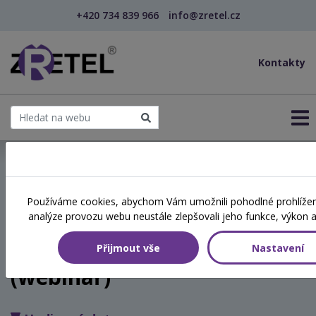
+420 734 839 966
info@zretel.cz
Kontakty
← Vzdělávání pro učitele - DVPP
Používáme cookies, abychom Vám umožnili pohodlné prohlížení
šablony
analýze provozu webu neustále zlepšovali jeho funkce, výkon a
Jak komunikovat nejen s
dětmi, abychom si rozuměli
Přijmout vše
Nastavení
(webinář)