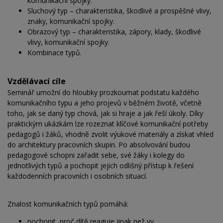
komunikační spojky.
Sluchový typ – charakteristika, škodlivé a prospěšné vlivy,
znaky, komunikační spojky.
Obrazový typ – charakteristika, zápory, klady, škodlivé
vlivy, komunikační spojky.
Kombinace typů.
Vzdělávací cíle
Seminář umožní do hloubky prozkoumat podstatu každého
komunikačního typu a jeho projevů v běžném životě, včetně
toho, jak se daný typ chová, jak si hraje a jak řeší úkoly. Díky
praktickým ukázkám lze rozeznat klíčové komunikační potřeby
pedagogů i žáků, vhodně zvolit výukové materiály a získat vhled
do architektury pracovních skupin. Po absolvování budou
pedagogové schopni zařadit sebe, své žáky i kolegy do
jednotlivých typů a pochopit jejich odlišný přístup k řešení
každodenních pracovních i osobních situací.
Znalost komunikačních typů pomáhá:
pochopit, proč dítě reaguje jinak než vy,