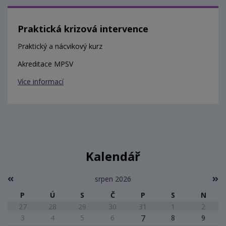
Praktická krizová intervence
Praktický a nácvikový kurz
Akreditace MPSV
Více informací
Kalendář
srpen 2026
P
Ú
S
Č
P
S
N
27
28
29
30
31
1
2
3
4
5
6
7
8
9