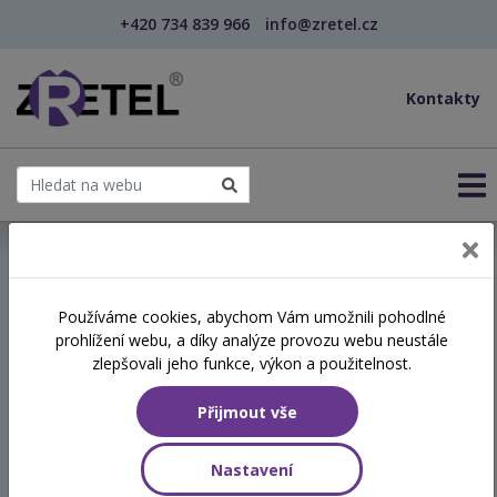
+420 734 839 966
info@zretel.cz
Kontakty
← Vzdělávání pro učitele - DVPP
Používáme cookies, abychom Vám umožnili pohodlné
šablony
prohlížení webu, a díky analýze provozu webu neustále
Jak úspěšně pracovat s
zlepšovali jeho funkce, výkon a použitelnost.
emocemi (webinář)
Přijmout vše
Hodinová dotace
Nastavení
8 vyučovacích hodin