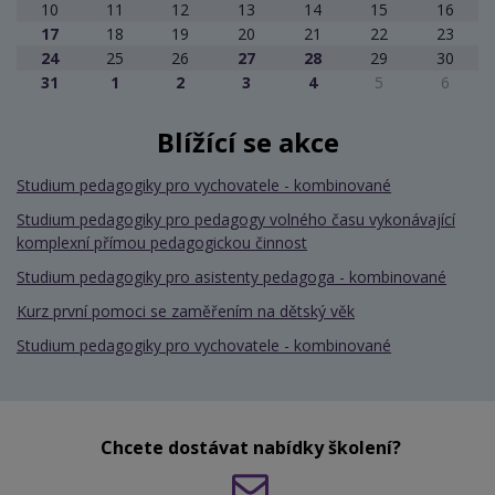
10
11
12
13
14
15
16
17
18
19
20
21
22
23
24
25
26
27
28
29
30
31
1
2
3
4
5
6
Blížící se akce
Studium pedagogiky pro vychovatele - kombinované
Studium pedagogiky pro pedagogy volného času vykonávající
komplexní přímou pedagogickou činnost
Studium pedagogiky pro asistenty pedagoga - kombinované
Kurz první pomoci se zaměřením na dětský věk
Studium pedagogiky pro vychovatele - kombinované
Chcete dostávat nabídky školení?