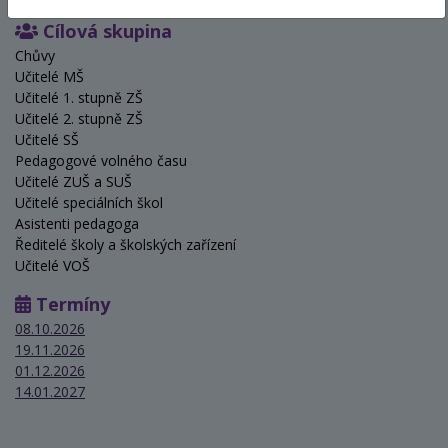
Cílová skupina
Chůvy
Učitelé MŠ
Učitelé 1. stupně ZŠ
Učitelé 2. stupně ZŠ
Učitelé SŠ
Pedagogové volného času
Učitelé ZUŠ a SUŠ
Učitelé speciálních škol
Asistenti pedagoga
Ředitelé školy a školských zařízení
Učitelé VOŠ
Termíny
08.10.2026
19.11.2026
01.12.2026
14.01.2027