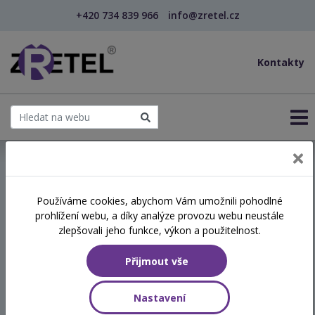
+420 734 839 966
info@zretel.cz
Kontakty
← Vzdělávání pro učitele - DVPP
Používáme cookies, abychom Vám umožnili pohodlné
šablony
prohlížení webu, a díky analýze provozu webu neustále
Relaxační a dechové
zlepšovali jeho funkce, výkon a použitelnost.
techniky proti stresu
Přijmout vše
(webinář)
Nastavení