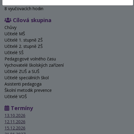
Hodinová dotace
8 vyučovacích hodin
Cílová skupina
Chůvy
Učitelé MŠ
Učitelé 1. stupně ZŠ
Učitelé 2. stupně ZŠ
Učitelé SŠ
Pedagogové volného času
Vychovatelé školských zařízení
Učitelé ZUŠ a SUŠ
Učitelé speciálních škol
Asistenti pedagoga
Školní metodik prevence
Učitelé VOŠ
Termíny
13.10.2026
12.11.2026
15.12.2026