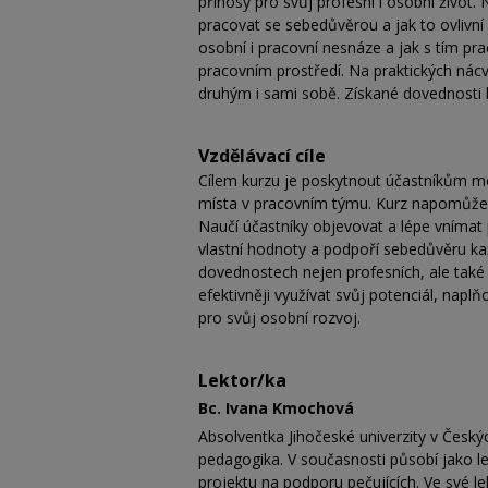
přínosy pro svůj profesní i osobní život. Na
pracovat se sebedůvěrou a jak to ovlivní 
osobní i pracovní nesnáze a jak s tím pra
pracovním prostředí. Na praktických nácv
druhým i sami sobě. Získané dovednosti b
Vzdělávací cíle
Cílem kurzu je poskytnout účastníkům m
místa v pracovním týmu. Kurz napomůže sn
Naučí účastníky objevovat a lépe vnímat 
vlastní hodnoty a podpoří sebedůvěru kaž
dovednostech nejen profesních, ale také
efektivněji využívat svůj potenciál, napl
pro svůj osobní rozvoj.
Lektor/ka
Bc. Ivana Kmochová
Absolventka Jihočeské univerzity v Český
pedagogika. V současnosti působí jako l
projektu na podporu pečujících. Ve své le