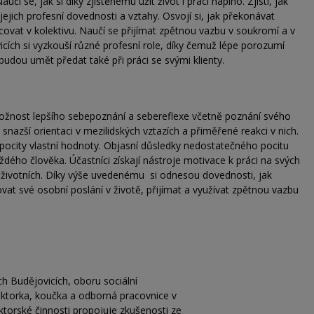
učí se, jak si díky zjištěnému užít život i práci naplno. Zjistí, jak
jejich profesní dovednosti a vztahy. Osvojí si, jak překonávat
covat v kolektivu. Naučí se přijímat zpětnou vazbu v soukromí a v
icích si vyzkouší různé profesní role, díky čemuž lépe porozumí
udou umět předat také při práci se svými klienty.
ožnost lepšího sebepoznání a sebereflexe včetně poznání svého
azší orientaci v mezilidských vztazích a přiměřené reakci v nich.
pocity vlastní hodnoty. Objasní důsledky nedostatečného pocitu
dého člověka. Účastníci získají nástroje motivace k práci na svých
 životních. Díky výše uvedenému si odnesou dovednosti, jak
ňovat své osobní poslání v životě, přijímat a využívat zpětnou vazbu
ch Budějovicích, oboru sociální
ektorka, koučka a odborná pracovnice v
ktorské činnosti propojuje zkušenosti ze