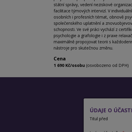
státní správy, vedení neziskové organizace
facilitace týmových intervizí. V individuál
osobních i profesních témat, obnově psy
společenského uplatnění a znovuobjevován
schopnosti. Ve své práci vychází z certif
psychologie a grafologie i z praxe relaxač
maximálně propojovat teorii s každodenn
nástroje pro skutečnou změnu.
Cena
1 690 Kč/osobu
(osvobozeno od DPH)
ÚDAJE O ÚČAST
Titul před