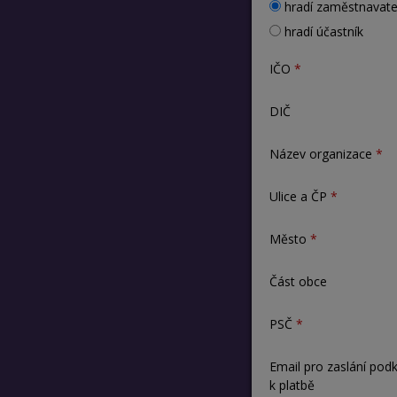
hradí zaměstnavate
hradí účastník
IČO
DIČ
Název organizace
Ulice a ČP
Město
Část obce
PSČ
Email pro zaslání pod
k platbě