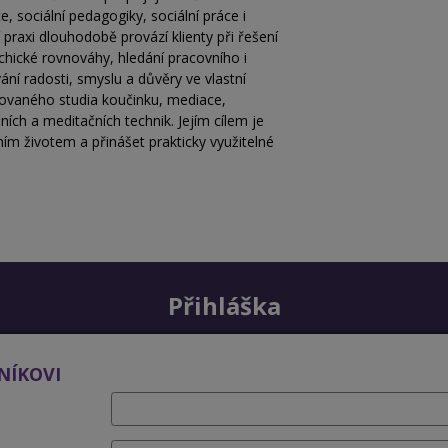
, sociální pedagogiky, sociální práce i
ní praxi dlouhodobě provází klienty při řešení
chické rovnováhy, hledání pracovního i
í radosti, smyslu a důvěry ve vlastní
ikovaného studia koučinku, mediace,
ních a meditačních technik. Jejím cílem je
ím životem a přinášet prakticky využitelné
Přihláška
NÍKOVI