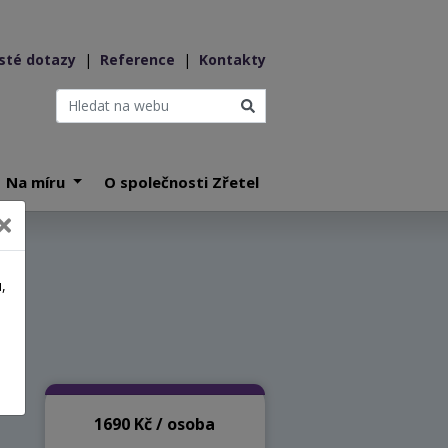
sté dotazy
|
Reference
|
Kontakty
Na míru
O společnosti Zřetel
6
,
a
1690 Kč / osoba