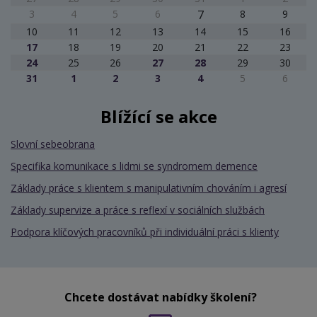
3
4
5
6
7
8
9
10
11
12
13
14
15
16
17
18
19
20
21
22
23
24
25
26
27
28
29
30
31
1
2
3
4
5
6
Blížící se akce
Slovní sebeobrana
Specifika komunikace s lidmi se syndromem demence
Základy práce s klientem s manipulativním chováním i agresí
Základy supervize a práce s reflexí v sociálních službách
Podpora klíčových pracovníků při individuální práci s klienty
Chcete dostávat nabídky školení?