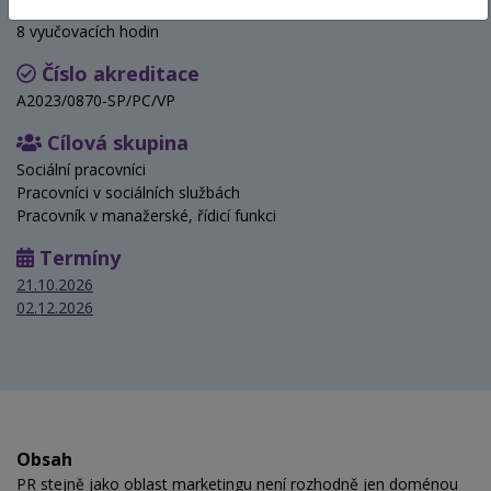
Hodinová dotace
8 vyučovacích hodin
Číslo akreditace
A2023/0870-SP/PC/VP
Cílová skupina
Sociální pracovníci
Pracovníci v sociálních službách
Pracovník v manažerské, řídicí funkci
Termíny
21.10.2026
02.12.2026
Obsah
PR stejně jako oblast marketingu není rozhodně jen doménou