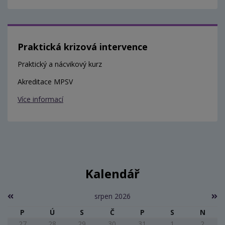
Praktická krizová intervence
Praktický a nácvikový kurz
Akreditace MPSV
Více informací
Kalendář
srpen 2026
P
Ú
S
Č
P
S
N
27
28
29
30
31
1
2