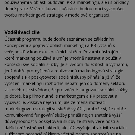
používanými v oblasti budování PR a marketingu, ale i s příklady
dobré praxe. V rámci kurzu si účastníci budou moci vyzkoušet
tvorbu marketingové strategie v modelové organizaci.
Vzdělávací cíle
Účastník programu bude dobře seznámen se základními
koncepcemi a pojmy v oblasti marketingu a PR (vztahů s
veřejností) v kontextu sociálních služeb. Rozumí nástrojům,
které marketing používá a umí je vhodně nastavit a použít v
kontextu své sociální služby. Je si vědom důležitosti a významu,
jenž dobře promyšlená a realizovaná marketingová strategie
spojená s PR poskytovateli sociální služby přináší a již ví, že
vytěžení marketingu rozhodně nepatří jen do domény sektoru
ziskového. Je si vědom, že pro zdárné fungování sociální služby
je dobré, ba přímo nutné, s marketingem a PR pracovat a
využívat je. Získává nejen um, ale zejména motivaci
marketingovou strategii ve službě vytěžit, protože ví, že dobře
komunikované fungování služby přináší nejen znatelně vyšší
důvěryhodnost v poskytování služby ze strany veřejnosti a
dalších zúčastněných aktérů, ale též zvyšuje atraktivitu sociální
služby pro potenciální klienty včetně ochoty sponzorů se na