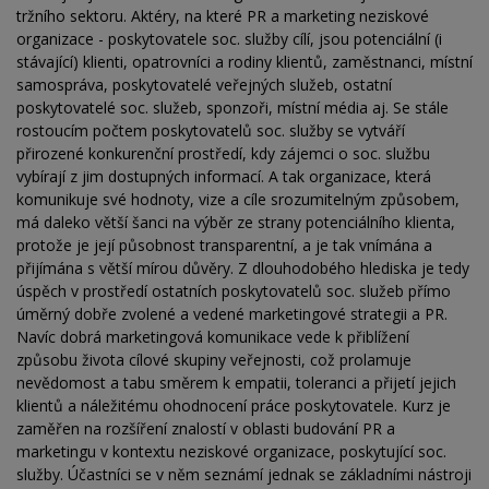
tržního sektoru. Aktéry, na které PR a marketing neziskové
organizace - poskytovatele soc. služby cílí, jsou potenciální (i
stávající) klienti, opatrovníci a rodiny klientů, zaměstnanci, místní
samospráva, poskytovatelé veřejných služeb, ostatní
poskytovatelé soc. služeb, sponzoři, místní média aj. Se stále
rostoucím počtem poskytovatelů soc. služby se vytváří
přirozené konkurenční prostředí, kdy zájemci o soc. službu
vybírají z jim dostupných informací. A tak organizace, která
komunikuje své hodnoty, vize a cíle srozumitelným způsobem,
má daleko větší šanci na výběr ze strany potenciálního klienta,
protože je její působnost transparentní, a je tak vnímána a
přijímána s větší mírou důvěry. Z dlouhodobého hlediska je tedy
úspěch v prostředí ostatních poskytovatelů soc. služeb přímo
úměrný dobře zvolené a vedené marketingové strategii a PR.
Navíc dobrá marketingová komunikace vede k přiblížení
způsobu života cílové skupiny veřejnosti, což prolamuje
nevědomost a tabu směrem k empatii, toleranci a přijetí jejich
klientů a náležitému ohodnocení práce poskytovatele. Kurz je
zaměřen na rozšíření znalostí v oblasti budování PR a
marketingu v kontextu neziskové organizace, poskytující soc.
služby. Účastníci se v něm seznámí jednak se základními nástroji