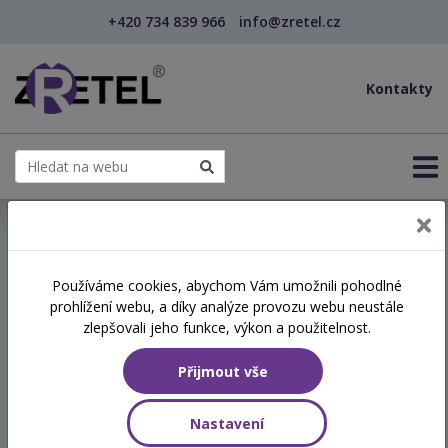
+420 734 839 966
info@zretel.cz
Kontakty
← Vzdělávání pro sociální služby
Používáme cookies, abychom Vám umožnili pohodlné
prohlížení webu, a díky analýze provozu webu neustále
PR a marketing pro
zlepšovali jeho funkce, výkon a použitelnost.
poskytovatele sociálních
Přijmout vše
služeb
Nastavení