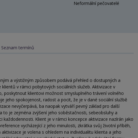
Neformální pečovatelé
Seznam termínů
elným a výstižným způsobem podává přehled o dostupných a
 klientů v rámci pobytových sociálních služeb. Aktivizace v
to, poskytnout klientovi možnost smysluplného trávení volného
uje jeho spokojenost, radost a pocit, že je v dané sociální službě
izace nevyčerpává, ba naopak vytváří pevný základ pro další
 a to je zejména zvýšení jeho soběstačnosti, sebeobsluhy a
i každodennosti. Klient je v rámci koncepce aktivizace nazírán jako
preference vycházející z jeho minulosti, zkrátka svůj životní příběh,
aktivizace je volena s ohledem na individualitu klienta a jeho