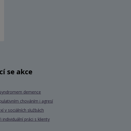
ící se akce
se syndromem demence
pulativním chováním i agresí
xí v sociálních službách
individuální práci s klienty