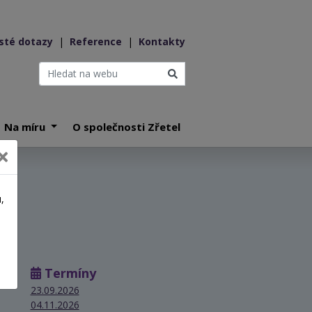
sté dotazy
|
Reference
|
Kontakty
Na míru
O společnosti Zřetel
,
a
Termíny
23.09.2026
04.11.2026