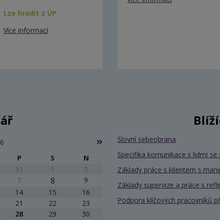
Lze hradit z ÚP
Více informací
ář
Blíž
Slovní sebeobrana
26
Specifika komunikace s lidmi 
P
S
N
31
1
2
Základy práce s klientem s mani
7
8
9
Základy supervize a práce s refle
14
15
16
Podpora klíčových pracovníků při 
21
22
23
28
29
30