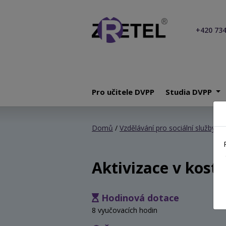
+420 734
Pro učitele DVPP
Studia DVPP
Domů
/
Vzdělávání pro sociální služby
/ A
Aktivizace v kost
Hodinová dotace
8 vyučovacích hodin