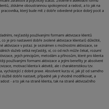
tální zdravotní a psychický status. Zvolíme-li adekvátní formu
 klientů, získáme oboustrannou spokojenost a radost, a to jak na
ho pracovníka, který bude mít z dobře odvedené práce dobrý pocit a
adními, nejčastěji používanými formami aktivizace klientů
 co je pro nastavení dobře zvolené aktivizace klienta/ů důležité,
né aktivizace v potaz. Je seznámen s možnostmi aktivizace, se
álních služeb setká nejčastěji, ví, co od nich může čekat, rozumí
ivizace, jejich principům, metodám a přínosům, které pro klienta
ji používanými formami aktivizace a jejími benefity je absolvent
ace, motivací klienta k aktivitě, ale i charakteristikou tzv.
a, vycházející z dobré praxe. Absolvent kurzu ví, jak již od samého
ní službě dobře nastavit, případně jak ji vhodně modifikovat, a
dost - a to jak na straně klienta, tak na straně aktivizačního