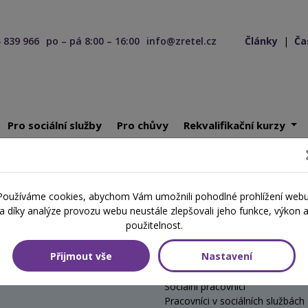
 839 966
po – pá 8:00 – 16:00
info@zretel.cz
Články
|
Ča
Pro sociální služby
Pro chůvy
Rekvalifikační kurzy
ktivizace v kostce
Používáme cookies, abychom Vám umožnili pohodlné prohlížení webu
a díky analýze provozu webu neustále zlepšovali jeho funkce, výkon 
ce
použitelnost.
Přijmout vše
Nastavení
Cílová skupina
Sociální pracovníci
Pracovníci v sociálních službách