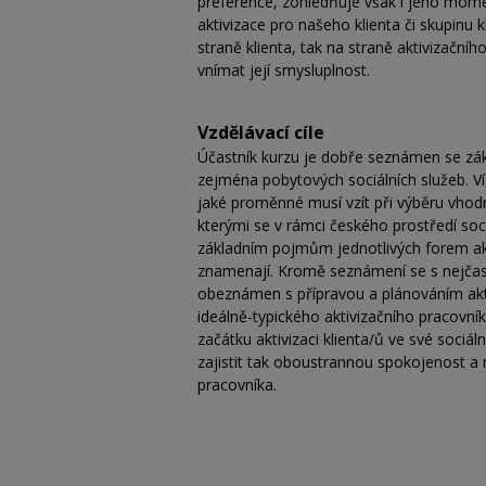
preference, zohledňuje však i jeho momen
aktivizace pro našeho klienta či skupinu
straně klienta, tak na straně aktivizační
vnímat její smysluplnost.
Vzdělávací cíle
Účastník kurzu je dobře seznámen se zákl
zejména pobytových sociálních služeb. Ví,
jaké proměnné musí vzít při výběru vhod
kterými se v rámci českého prostředí soci
základním pojmům jednotlivých forem akt
znamenají. Kromě seznámení se s nejčastě
obeznámen s přípravou a plánováním aktiviz
ideálně-typického aktivizačního pracovník
začátku aktivizaci klienta/ů ve své sociál
zajistit tak oboustrannou spokojenost a ra
pracovníka.