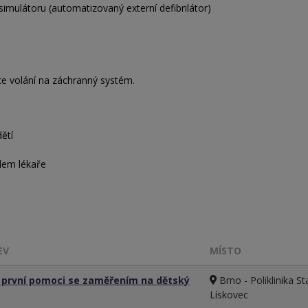
simulátoru (automatizovaný externí defibrilátor)
ace volání na záchranný systém.
dětí
zdem lékaře
EV
MÍSTO
 první pomoci se zaměřením na dětský
Brno - Poliklinika St
Lískovec