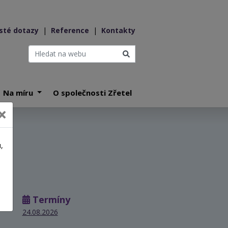
sté dotazy
|
Reference
|
Kontakty
Na míru
O společnosti Zřetel
,
a
Termíny
24.08.2026