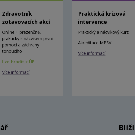
Zdravotník
Praktická krizová
zotavovacích akcí
intervence
Online + prezenčně,
Praktický a nácvikový kurz
prakticky s nácvikem první
Akreditace MPSV
pomoci a záchrany
tonoucího
Více informací
Lze hradit z ÚP
Více informací
ář
Blíž