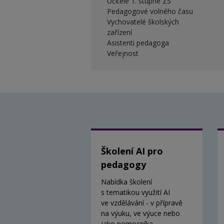
Učitelé 1. stupně ZŠ
Pedagogové volného času
Vychovatelé školských
zařízení
Asistenti pedagoga
Veřejnost
Školení AI pro
pedagogy
Nabídka školení
s tematikou využití AI
ve vzdělávání - v přípravě
na výuku, ve výuce nebo
jako pomocníka