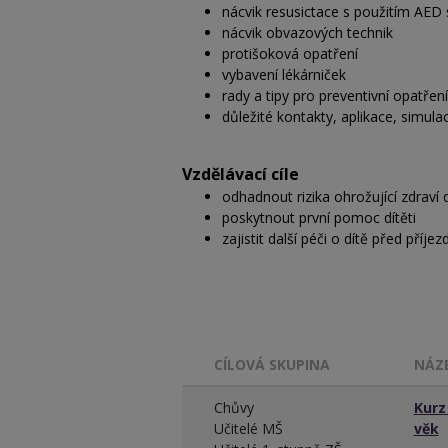
nácvik resusictace s použitím AED 
nácvik obvazových technik
protišoková opatření
vybavení lékárniček
rady a tipy pro preventivní opatření
důležité kontakty, aplikace, simul
Vzdělávací cíle
odhadnout rizika ohrožující zdraví 
poskytnout první pomoc dítěti
zajistit další péči o dítě před příje
CÍLOVÁ SKUPINA
NÁZ
Chůvy
Kurz
Učitelé MŠ
věk