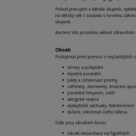
Pokud pracujete v dětské skupině, spln
na dětský věk v souladu s novelou zákona
skupině.
Kurzem Vás provedou aktivní zdravotníci
Obsah
Poskytnutí první pomoci v nejčastějších si
otravy a poleptání
tepelná poranění
pády a zotavovací polohy
odřeniny, zlomeniny, krvácení apod
poranění hmyzem, zvěří
alergické reakce
epileptické záchvaty, febrilní křeče
dušení, vdechnutí cizího tělesa.
Dále jsou obsahem kurzu:
nácvik resuscitace na figurínách