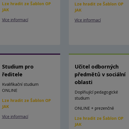
Lze hradit ze Šablon OP
Lze hradit ze Šablon OP
JAK
JAK
Více informací
Více informací
Studium pro
Učitel odborných
ředitele
předmětů v sociální
oblasti
Kvalifikační studium
ONLINE
Doplňující pedagogické
studium
Lze hradit ze Šablon OP
JAK
ONLINE + prezenčně
Více informací
Lze hradit ze Šablon OP
JAK