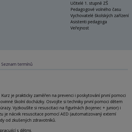
Učitelé 1. stupně ZŠ
Pedagogové volného času
Vychovatelé školských zařízení
Asistenti pedagoga
Veřejnost
Seznam termínů
. Kurz je prakticky zaměřen na prevenci i poskytování první pomoci
ovinné školní docházky. Osvojíte si techniky první pomoci dětem
azy. Vyzkoušíte si resuscitaci na figurínách (kojenec + junior) i
rzu je nácvik resuscitace pomocí AED (automatizovaný externí
 rady od zkušených zdravotníků.
racující s dětmi.