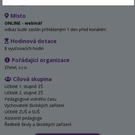
8:00 - 15:30
Místo
ONLINE - webinář
odkaz bude zaslán přihlášeným 1 den před konáním
Hodinová dotace
8 vyučovacích hodin
Pořádající organizace
Zřetel, s.r.o.
Cílová skupina
Učitelé 1. stupně ZŠ
Učitelé 2. stupně ZŠ
Pedagogové volného času
Vychovatelé školských zařízení
Učitelé ZUŠ a SUŠ
Asistenti pedagoga
Ředitelé školy a školských zařízení