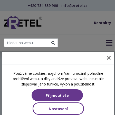
+420 734 839 966
info@zretel.cz
Kontakty
← Psychické problémy dětí v současné škole (webinář)
Používáme cookies, abychom Vám umožnili pohodlné
šablony
prohlížení webu, a díky analýze provozu webu neustále
Psychické problémy dětí v
zlepšovali jeho funkce, výkon a použitelnost.
současné škole (webinář)
Přijmout vše
Termín
Nastavení
03.06.2026