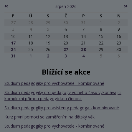
srpen 2026
P
Ú
S
Č
P
S
N
27
28
29
30
31
1
2
3
4
5
6
7
8
9
10
11
12
13
14
15
16
17
18
19
20
21
22
23
24
25
26
27
28
29
30
31
1
2
3
4
5
6
Blížící se akce
Studium pedagogiky pro vychovatele - kombinované
Studium pedagogiky pro pedagogy volného času vykonávající
komplexní přímou pedagogickou činnost
Studium pedagogiky pro asistenty pedagoga - kombinované
Kurz první pomoci se zaměřením na dětský věk
Studium pedagogiky pro vychovatele - kombinované