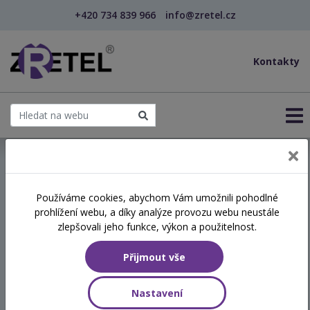
+420 734 839 966
info@zretel.cz
Kontakty
← Obtížné situace a konflikty na školách a jejich...
Používáme cookies, abychom Vám umožnili pohodlné
šablony
prohlížení webu, a díky analýze provozu webu neustále
Obtížné situace a konflikty
zlepšovali jeho funkce, výkon a použitelnost.
na školách a jejich zvládání
Přijmout vše
Termín
Nastavení
03.06.2026