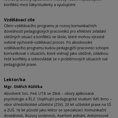
konfliktů mezi žáky/studenty a vyučujícími
Vzdělávací cíle
Cílem vzdělávacího programu je rozvoj komunikačních
dovedností pedagogických pracovníků pro efektivní zvládání
obtížných situací a konfliktů ve škole, které mohou výrazně
ovlivnit výchovně-vzdělávací proces. Po absolvování
vzdělávacího programu budou pedagogičtí pracovníci schopni
komunikovat v situacích, které vnímají jako obtížné, zvládnou
řešit konflikty a sebeovládat se v problémových situacích své
pedagogické praxe.
Lektor/ka
Mgr. Oldřich Růžička
Absolvent Soc. Ped. UTB ve Zlíně – obory aplikovaná
psychologie a ŘLZ. Doplňující pedagogické studium IMS Brno –
obor středoškolské učitelství (ZSV).
20 let učitelské praxe na SŠ
a ZUŠ. 16 let působí jako lektor se specializací: Komunikační
dovednosti, Rozvoj osobnosti, Asertivní jednání, Antistresové