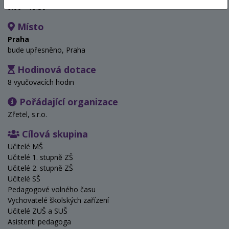
9:00 - 15:30
Místo
Praha
bude upřesněno, Praha
Hodinová dotace
8 vyučovacích hodin
Pořádající organizace
Zřetel, s.r.o.
Cílová skupina
Učitelé MŠ
Učitelé 1. stupně ZŠ
Učitelé 2. stupně ZŠ
Učitelé SŠ
Pedagogové volného času
Vychovatelé školských zařízení
Učitelé ZUŠ a SUŠ
Asistenti pedagoga