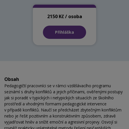
2150 Kč / osoba
Přihláška
Obsah
Pedagogičtí pracovníci se v rámci vzdělávacího programu
seznámí s druhy konfliktů a jejich příčinami, ověřenými postupy
jak si poradit v typických i netypických situacích ze školního
prostředí a vhodnými formami pedagogické intervence
v případě konfliktů. Naučí se předcházet zbytečným konfliktům
nebo je řešit pozitivním a konstruktivním způsobem, zdravě
vyjadřovat hněv a snížit emoční a agresivní projevy. Osvojí si
rovněž prakticky uplatnitelné metody řešení nejčastějších