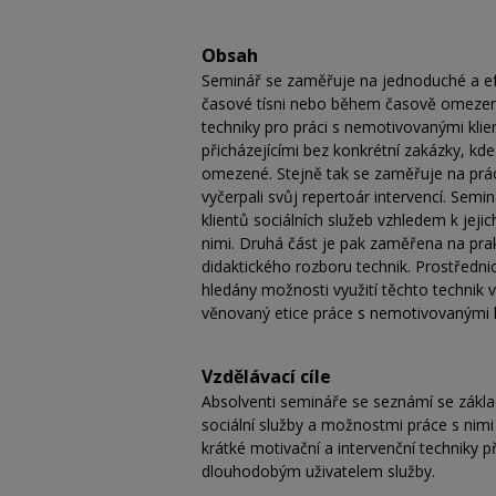
Obsah
Seminář se zaměřuje na jednoduché a efek
časové tísni nebo během časově omezené
techniky pro práci s nemotivovanými klien
přicházejícími bez konkrétní zakázky, kde
omezené. Stejně tak se zaměřuje na práci
vyčerpali svůj repertoár intervencí. Semin
klientů sociálních služeb vzhledem k jejic
nimi. Druhá část je pak zaměřena na pra
didaktického rozboru technik. Prostřednic
hledány možnosti využití těchto technik v
věnovaný etice práce s nemotivovanými kl
Vzdělávací cíle
Absolventi semináře se seznámí se základn
sociální služby a možnostmi práce s nimi
krátké motivační a intervenční techniky 
dlouhodobým uživatelem služby.