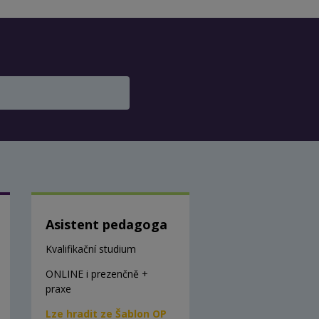
Asistent pedagoga
Kvalifikační studium
ONLINE i prezenčně +
praxe
Lze hradit ze Šablon OP