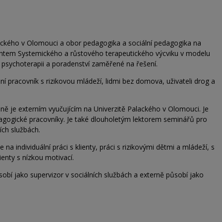
lackého v Olomouci a obor pedagogika a sociální pedagogika na
ventem Systemického a růstového terapeutického výcviku v modelu
v psychoterapii a poradenství zaměřené na řešení.
lní pracovník s rizikovou mládeží, lidmi bez domova, uživateli drog a
lně je externím vyučujícím na Univerzitě Palackého v Olomouci. Je
gogické pracovníky. Je také dlouholetým lektorem seminářů pro
ích službách.
na individuální práci s klienty, práci s rizikovými dětmi a mládeží, s
lienty s nízkou motivací.
bí jako supervizor v sociálních službách a externě působí jako