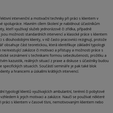
tivní intervenční a motivační techniky při práci s klientem v
 spolupráce. Hlavním cílem školení je nabídnout účastníkům
ty, kteří využívají služeb jednorázově či zřídka, případně
 jsou možnosti standardních intervencí a klasické práce s klientem
 s dlouhodobými klienty, v níž často pracovníci rezignují, protože
ář obsahuje část teoretickou, která identifikuje základní typologii
h ne/existující zakázce či motivaci a přístupy a možnosti práce s
ktické seznámení s technikami formou sebezkušenosti, prožitku a
tvím kazuistik, reálných situací z praxe a diskuse s účastníky budou
e specifických situacích. Součástí semináře je pak také blok
ienty a hranicemi a úskalími krátkých intervencí.
í typologií klientů využívajících ambulantní, terénní či pobytové
 vzhledem k jejich motivaci a zakázce. Naučí se používat některé
při práci s klientem v časové tísni, nemotivovaným klientem nebo