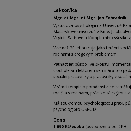
Lektor/ka
Mgr. et Mgr. et Mgr. Jan Zahradník
Vystudoval psychologii na Univerzitě Pa
Masarykově univerzitě v Brně. Je absol
Virginie Satirové a Komplexního výcviku 
Více než 20 let pracuje jako terénní sociá
rodinami s drogovým problémem.
Patnáct let působil ve školství, momentá
dlouholetým lektorem seminářů pro peda
sociální pracovníky a pracovníky v sociáln
V rámci terapie a poradenství se zaměřuje 
rodiči a s rodinami, práci se závislými a k
Má soukromou psychologickou praxi, půso
psycholog pro OSPOD.
Cena
1 690 Kč/osobu
(osvobozeno od DPH)