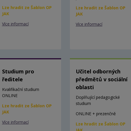
Lze hradit ze Šablon OP
Lze hradit ze Šablon OP
JAK
JAK
Více informací
Více informací
Studium pro
Učitel odborných
ředitele
předmětů v sociální
oblasti
Kvalifikační studium
ONLINE
Doplňující pedagogické
studium
Lze hradit ze Šablon OP
JAK
ONLINE + prezenčně
Více informací
Lze hradit ze Šablon OP
JAK