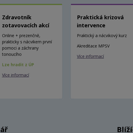
Zdravotník
Praktická krizová
zotavovacích akcí
intervence
Online + prezenčně,
Praktický a nácvikový kurz
prakticky s nácvikem první
Akreditace MPSV
pomoci a záchrany
tonoucího
Více informací
Lze hradit z ÚP
Více informací
ář
Blíž