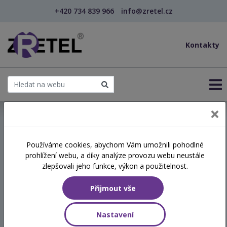
+420 734 839 966
info@zretel.cz
Kontakty
← Vzdělávání pro učitele - DVPP
Používáme cookies, abychom Vám umožnili pohodlné
šablony
prohlížení webu, a díky analýze provozu webu neustále
Asistent pedagoga jako
zlepšovali jeho funkce, výkon a použitelnost.
součást pedagogického
Přijmout vše
týmu a jeho role v
pedagogickém procesu
Nastavení