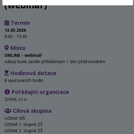
(webinář)
Termín
13.05.2026
8:00 - 15:30
Místo
ONLINE - webinář
odkaz bude zaslán přihlášeným 1 den před konáním
Hodinová dotace
8 vyučovacích hodin
Pořádající organizace
Zřetel, s.r.o.
Cílová skupina
Učitelé MŠ
Učitelé 1. stupně ZŠ
Učitelé 2. stupně ZŠ