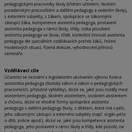
pedagogickými pracovníky školy (třídním učitelem, školním
poradenským pracovištěm a dalšími pedagogy a vedením školy),
s externími subjekty, s žákem, spolupráce se zákonnými
zástupci žáka, kompetence asistenta pedagoga, postavení
asistenta pedagoga v rámci školy, třídy, rizika působení
asistenta pedagoga ve škole, třídě, konkrétní činnosti asistenta
pedagoga dle speciálních vzdělávacích potřeb žáků, řešení
modelových situací, řízená diskuze, vyhodnocení přínosů
semináře.
Vzdělávací cíle
Účastníci se seznámí s legislativním ukotvením výkonu funkce
asistentka pedagoga (školský zákon a zákon o pedagogických
pracovnících, příslušné vyhlášky), dozví se, jaké jsou rozdíly mezi
asistentem pedagoga, školním asistentem, osobním asistentem
a chůvou, dozví se vhodné formy spolupráce asistenta
pedagoga s dalšími pedagogy školy, s dítětem, které má v péči,
jeho zákonnými zástupci a externími subjekty (např. orgán péče
o dítě, policie apod.), dozví se, jaké jsou kompetence asistenta
pedagoga, jeho postavení v rámci školy a třídy, kde působí, na