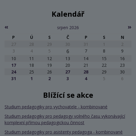
Kalendář
srpen 2026
P
Ú
S
Č
P
S
N
27
28
29
30
31
1
2
3
4
5
6
7
8
9
10
11
12
13
14
15
16
17
18
19
20
21
22
23
24
25
26
27
28
29
30
31
1
2
3
4
5
6
Blížící se akce
Studium pedagogiky pro vychovatele - kombinované
Studium pedagogiky pro pedagogy volného času vykonávající
komplexní přímou pedagogickou činnost
Studium pedagogiky pro asistenty pedagoga - kombinované