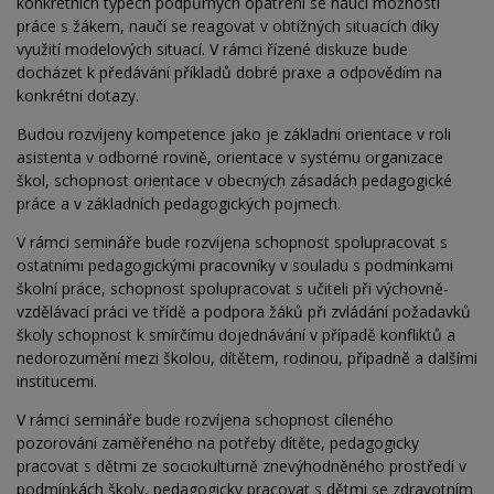
konkrétních typech podpůrných opatření se naučí možnosti
práce s žákem, naučí se reagovat v obtížných situacích díky
využití modelových situací. V rámci řízené diskuze bude
docházet k předávání příkladů dobré praxe a odpovědím na
konkrétní dotazy.
Budou rozvíjeny kompetence jako je základní orientace v roli
asistenta v odborné rovině, orientace v systému organizace
škol, schopnost orientace v obecných zásadách pedagogické
práce a v základních pedagogických pojmech.
V rámci semináře bude rozvíjena schopnost spolupracovat s
ostatními pedagogickými pracovníky v souladu s podmínkami
školní práce, schopnost spolupracovat s učiteli při výchovně-
vzdělávací práci ve třídě a podpora žáků při zvládání požadavků
školy schopnost k smírčímu dojednávání v případě konfliktů a
nedorozumění mezi školou, dítětem, rodinou, případně a dalšími
institucemi.
V rámci semináře bude rozvíjena schopnost cíleného
pozorování zaměřeného na potřeby dítěte, pedagogicky
pracovat s dětmi ze sociokulturně znevýhodněného prostředí v
podmínkách školy, pedagogicky pracovat s dětmi se zdravotním