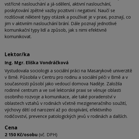
vstřícné naslouchání a já-sdělení, aktivní naslouchání,
poskytování zpětné vazby pozitivní i negativní. Naučí se
rozlišovat některé typy otázek a používat je v praxi, poznají, co
jim v aktivním naslouchání brání. Dále poznají jednotlivé
komunikační typy lidí a způsob, jak s nimi efektivně
komunikovat.
Lektor/ka
Ing. Mgr. Eliška Vondráčková
Vystudovala sociologii a sociální práci na Masarykově univerzitě
v Brně. Působila v Centru pro rodinu a sociální péči v Brně a v
současnosti působí jako vedoucí domova Naděje. Založila
rodinné centrum a ve své lektorské praxi se věnuje oblasti
osobního rozvoje a komunikace, ale také poradenství v
oblastech vztahů v rodinách včetně mezigeneračního soužití,
výchovy dětí od narození až po dospívání, efektivního
rodičovství, prevence patologických jevů v rodinách a dalších.
Cena
2 150 Kč/osobu
(vč. DPH)