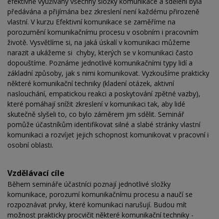
efektivně využívány všechny složky komunikace a sdělení byla
předávána a přijímána bez zkreslení není každému přirozeně
vlastní. V kurzu Efektivní komunikace se zaměříme na
porozumění komunikačnímu procesu v osobním i pracovním
životě. Vysvětlíme si, na jaká úskalí v komunikaci můžeme
narazit a ukážeme si chyby, kterých se v komunikaci často
dopouštíme. Poznáme jednotlivé komunikačními typy lidí a
základní způsoby, jak s nimi komunikovat. Vyzkoušíme prakticky
některé komunikační techniky (kladení otázek, aktivní
naslouchání, empatickou reakci a poskytování zpětné vazby),
které pomáhají snížit zkreslení v komunikaci tak, aby lidé
skutečně slyšeli to, co bylo záměrem jim sdělit. Seminář
pomůže účastníkům identifikovat silné a slabé stránky vlastní
komunikaci a rozvíjet jejich schopnost komunikovat v pracovní i
osobní oblasti.
Vzdělávací cíle
Během semináře účastníci poznají jednotlivé složky
komunikace, porozumí komunikačnímu procesu a naučí se
rozpoznávat prvky, které komunikaci narušují. Budou mít
možnost prakticky procvičit některé komunikační techniky -