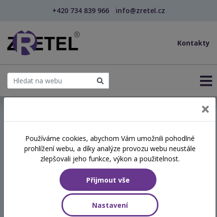
+420 734 839 966
info@zretel.cz
Kontakty
← Vzdělávání pro učitele - DVPP
Používáme cookies, abychom Vám umožnili pohodlné
šablony
prohlížení webu, a díky analýze provozu webu neustále
Efektivní komunikace
zlepšovali jeho funkce, výkon a použitelnost.
Přijmout vše
Termín
12.05.2026
Nastavení
9:00-15:45