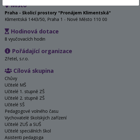
Místo
Praha - školicí prostory "Pronájem Klimentská"
Klimentská 1443/50, Praha 1 - Nové Město 110 00
Hodinová dotace
8 vyučovacích hodin
Pořádající organizace
Zřetel, s.r.o.
Cílová skupina
Chůvy
Učitelé MŠ
Učitelé 1. stupně ZŠ
Učitelé 2. stupně ZŠ
Učitelé SŠ
Pedagogové volného času
Vychovatelé školských zařízení
Učitelé ZUŠ a SUŠ
Učitelé speciálních škol
Asistenti pedagoga