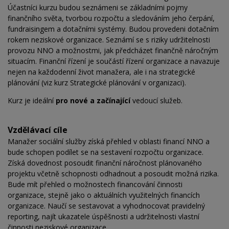
Účastníci kurzu budou seznámeni se základními pojmy
finančního světa, tvorbou rozpočtu a sledováním jeho čerpání,
fundraisingem a dotačními systémy. Budou provedeni dotačním
rokem neziskové organizace. Seznámí se s riziky udržitelnosti
provozu NNO a možnostmi, jak předcházet finančně náročným
situacím. Finanční řízení je součástí řízení organizace a navazuje
nejen na každodenní život manažera, ale i na strategické
plánování (viz kurz Strategické plánování v organizaci).
Kurz je ideální
pro nové a začínající
vedoucí služeb.
Vzdělávací cíle
Manažer sociální služby získá přehled v oblasti financí NNO a
bude schopen podílet se na sestavení rozpočtu organizace.
Získá dovednost posoudit finanční náročnost plánovaného
projektu včetně schopnosti odhadnout a posoudit možná rizika.
Bude mít přehled o možnostech financování činnosti
organizace, stejně jako o aktuálních využitelných financích
organizace. Naučí se sestavovat a vyhodnocovat pravidelný
reporting, najít ukazatele úspěšnosti a udržitelnosti vlastní
činnosti neziskové organizace.