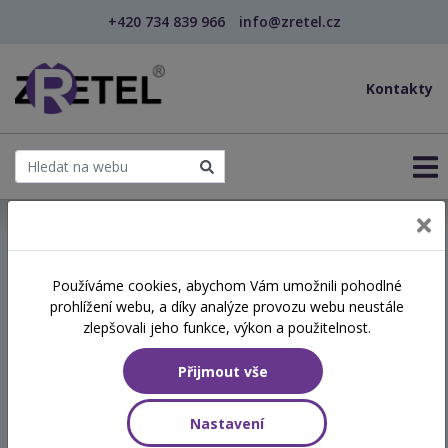
+420 734 839 966
info@zretel.cz
Kontakty
← Vzdělávání pro sociální služby
Používáme cookies, abychom Vám umožnili pohodlné
prohlížení webu, a díky analýze provozu webu neustále
Financování a finanční
zlepšovali jeho funkce, výkon a použitelnost.
řízení neziskové organizace
Přijmout vše
pro nefinanční manažery
Nastavení