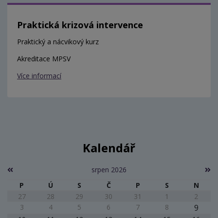
Praktická krizová intervence
Praktický a nácvikový kurz
Akreditace MPSV
Více informací
Kalendář
srpen 2026
P
Ú
S
Č
P
S
N
27
28
29
30
31
1
2
3
4
5
6
7
8
9