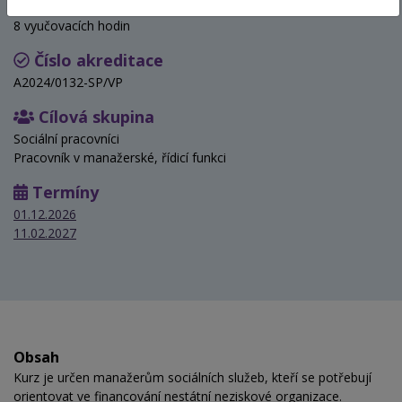
Hodinová dotace
8 vyučovacích hodin
Číslo akreditace
A2024/0132-SP/VP
Cílová skupina
Sociální pracovníci
Pracovník v manažerské, řídicí funkci
Termíny
01.12.2026
11.02.2027
Obsah
Kurz je určen manažerům sociálních služeb, kteří se potřebují
orientovat ve financování nestátní neziskové organizace.