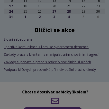
10
11
12
13
14
15
16
17
18
19
20
21
22
23
24
25
26
27
28
29
30
31
1
2
3
4
5
6
Blížící se akce
Slovní sebeobrana
Specifika komunikace s lidmi se syndromem demence
Základy práce s klientem s manipulativním chováním i agresí
Základy supervize a práce s reflexí v sociálních službách
Podpora klíčových pracovníků při individuální práci s klienty
Chcete dostávat nabídky školení?