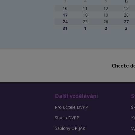
3
4
5
6
10
11
12
13
17
18
19
20
24
25
26
27
31
1
2
3
Chcete do
Další vzdělávání
S
Pro učitele DVPP
Š
Studia DVPP
K
Šablony OP JAK
V