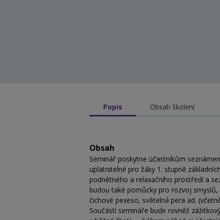
Popis
Obsah školení
Obsah
Seminář poskytne účastníkům seznámení
uplatnitelné pro žáky 1. stupně základních
podnětného a relaxačního prostředí a sez
budou také pomůcky pro rozvoj smyslů, 
čichové pexeso, světelná pera ad. (včetn
Součástí semináře bude rovněž zážitkov