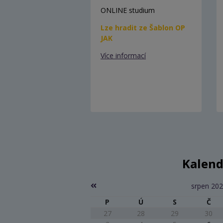
ONLINE studium
Lze hradit ze Šablon OP
JAK
Více informací
Kalend
srpen 20
P
Ú
S
Č
27
28
29
30