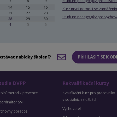
7
8
9
Studium pedagogiky pro asiste
14
15
16
Kurz první pomoci se zaměřením
21
22
23
Studium pedagogiky pro vychov
28
29
30
4
5
6
stávat nabídky školení?
PŘIHLÁSIT SE K O
tudia DVPP
Rekvalifikační kurzy
kolní metodik prevence
Kvalifikační kurz pro pracovníky
v sociálních službách
oordinátor ŠVP
Vychovatel
ýchovný poradce