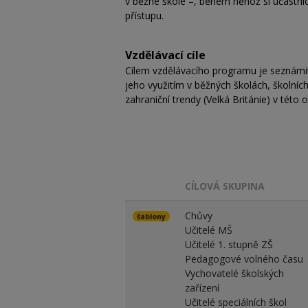
v běžné škole –, během něhož si účastníci
přístupu.
Vzdělávací cíle
Cílem vzdělávacího programu je seznámi
jeho využitím v běžných školách, školní
zahraniční trendy (Velká Británie) v této 
CÍLOVÁ SKUPINA
Chůvy
šablony
Učitelé MŠ
Učitelé 1. stupně ZŠ
Pedagogové volného času
Vychovatelé školských
zařízení
Učitelé speciálních škol