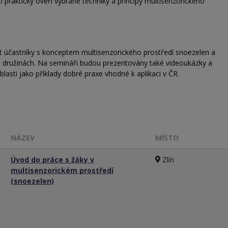
 prakticky ověří vybrané techniky a principy multisenzorického
t účastníky s konceptem multisenzorického prostředí snoezelen a
ch družinách. Na semináři budou prezentovány také videoukázky a
oblasti jako příklady dobré praxe vhodné k aplikaci v ČR.
NÁZEV
MÍSTO
Úvod do práce s žáky v
Zlín
multisenzorickém prostředí
(snoezelen)