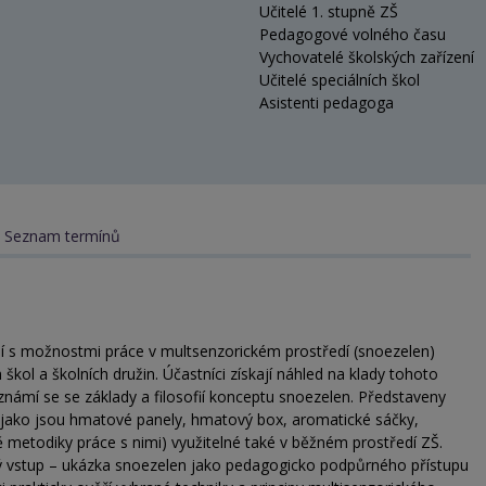
Učitelé 1. stupně ZŠ
Pedagogové volného času
Vychovatelé školských zařízení
Učitelé speciálních škol
Asistenti pedagoga
Seznam termínů
 s možnostmi práce v multsenzorickém prostředí (snoezelen)
 škol a školních družin. Účastníci získají náhled na klady tohoto
námí se se základy a filosofií konceptu snoezelen. Představeny
jako jsou hmatové panely, hmatový box, aromatické sáčky,
ě metodiky práce s nimi) využitelné také v běžném prostředí ZŠ.
ý vstup – ukázka snoezelen jako pedagogicko podpůrného přístupu