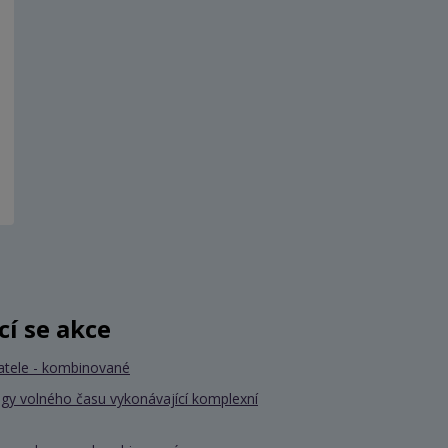
ící se akce
atele - kombinované
gy volného času vykonávající komplexní