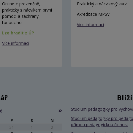
Online + prezenčně,
Praktický a nácvikový kurz
prakticky s nácvikem první
Akreditace MPSV
pomoci a záchrany
tonoucího
Více informací
Lze hradit z ÚP
Více informací
ář
Blíž
Studium pedagogiky pro vychov
26
Studium pedagogiky pro pedago
P
S
N
přímou pedagogickou činnost
31
1
2