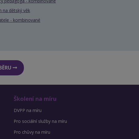
nty pedagoga - kombinované
 na dětský věk
atele - kombinované
DBĚRU
Školení na míru
DVPP na míru
Pro sociální služby na míru
Pro chůvy na míru