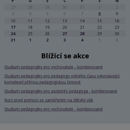
P
Ú
S
Č
P
S
N
27
28
29
30
31
1
2
3
4
5
6
7
8
9
10
11
12
13
14
15
16
17
18
19
20
21
22
23
24
25
26
27
28
29
30
31
1
2
3
4
5
6
Blížící se akce
Studium pedagogiky pro vychovatele - kombinované
Studium pedagogiky pro pedagogy volného času vykonávající
komplexní přímou pedagogickou činnost
Studium pedagogiky pro asistenty pedagoga - kombinované
Kurz první pomoci se zaměřením na dětský věk
Studium pedagogiky pro vychovatele - kombinované