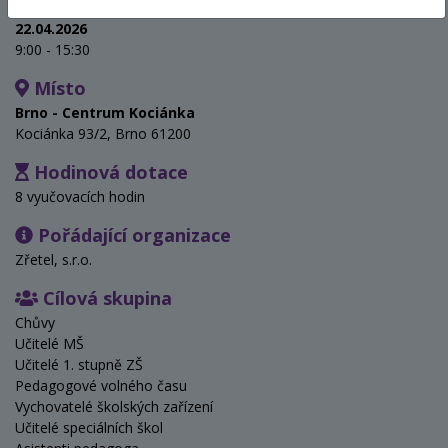
Termín
22.04.2026
9:00 - 15:30
Místo
Brno - Centrum Kociánka
Kociánka 93/2, Brno 61200
Hodinová dotace
8 vyučovacích hodin
Pořádající organizace
Zřetel, s.r.o.
Cílová skupina
Chůvy
Učitelé MŠ
Učitelé 1. stupně ZŠ
Pedagogové volného času
Vychovatelé školských zařízení
Učitelé speciálních škol