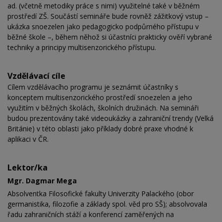
ad. (včetně metodiky práce s nimi) využitelné také v běžném
prostředí ZŠ. Součástí semináře bude rovněž zážitkový vstup –
ukázka snoezelen jako pedagogicko podpůrného přístupu v
běžné škole –, během něhož si účastníci prakticky ověří vybrané
techniky a principy multisenzorického přístupu.
Vzdělávací cíle
Cílem vzdělávacího programu je seznámit účastníky s
konceptem multisenzorického prostředí snoezelen a jeho
využitím v běžných školách, školních družinách. Na semináři
budou prezentovány také videoukázky a zahraniční trendy (Velká
Británie) v této oblasti jako příklady dobré praxe vhodné k
aplikaci v ČR.
Lektor/ka
Mgr. Dagmar Mega
Absolventka Filosofické fakulty Univerzity Palackého (obor
germanistika, filozofie a základy spol. věd pro SŠ); absolvovala
řadu zahraničních stáží a konferencí zaměřených na