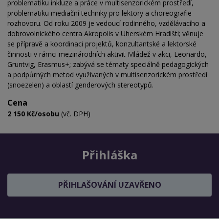
problematiku inkluze a práce v multisenzorickém prostředí,
problematiku mediační techniky pro lektory a choreografie
rozhovoru. Od roku 2009 je vedoucí rodinného, vzdělávacího a
dobrovolnického centra Akropolis v Uherském Hradišti; věnuje
se přípravě a koordinaci projektů, konzultantské a lektorské
činnosti v rámci mezinárodních aktivit Mládež v akci, Leonardo,
Gruntvig, Erasmus+; zabývá se tématy speciálně pedagogických
a podpůrných metod využívaných v multisenzorickém prostředí
(snoezelen) a oblastí genderových stereotypů.
Cena
2 150 Kč/osobu
(vč. DPH)
Přihláška
PŘIHLAŠOVÁNÍ UZAVŘENO