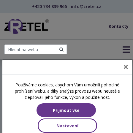
+420 734 839 966
info@zretel.cz
Kontakty
← Vzdělávání pro učitele - DVPP
Používáme cookies, abychom Vám umožnili pohodlné
šablony
prohlížení webu, a díky analýze provozu webu neustále
Úvod do práce s žáky v
zlepšovali jeho funkce, výkon a použitelnost.
multisenzorickém prostředí
Přijmout vše
(snoezelen)
Nastavení