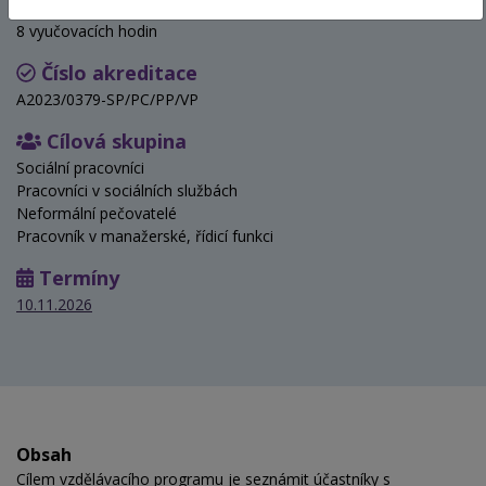
Hodinová dotace
8 vyučovacích hodin
Číslo akreditace
A2023/0379-SP/PC/PP/VP
Cílová skupina
Sociální pracovníci
Pracovníci v sociálních službách
Neformální pečovatelé
Pracovník v manažerské, řídicí funkci
Termíny
10.11.2026
Obsah
Cílem vzdělávacího programu je seznámit účastníky s