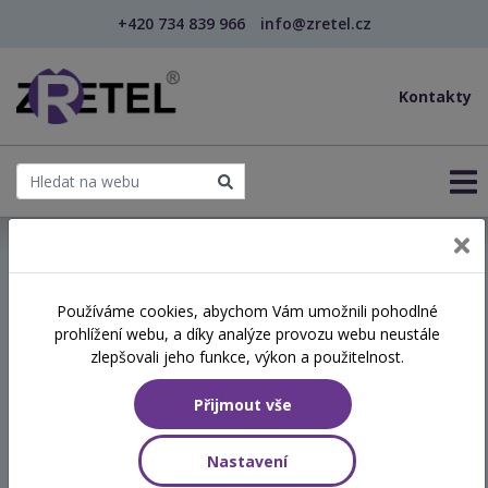
+420 734 839 966
info@zretel.cz
Kontakty
← Vzdělávání pro sociální služby
Používáme cookies, abychom Vám umožnili pohodlné
prohlížení webu, a díky analýze provozu webu neustále
Úvod do práce s klienty v
zlepšovali jeho funkce, výkon a použitelnost.
multisenzorickém prostředí
Přijmout vše
(snoezelen)
Nastavení