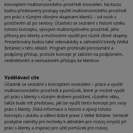
konceptem multisenzorického prostředí snoezelen. Na kurzu
budou představeny postupy využití multisenzorického prostředí
pro práci s různými cílovými skupinami klientů – od osob s
postižením až po seniory. Účastníci se seznámí s historií vzniku
tohoto konceptu, vývojem multismyslového prostředí, jeho
přínosy pro klienty a možnostmi využití pro různé cílové skupiny.
Prezentovány budou také videoukázky a zahraniční trendy (Velká
Británie) v této oblasti. Program prohloubí porozumění a
podpůrný přístup, protože koncept je založen na podpůrném,
nedirektivním a neinvazivním přístupu ke klientovi.
Vzdělávací cíle
Účastník se seznámí s konceptem snoezelen – práce a využití
multisenzorického prostředí a pomůcek, které je možné využít
při práci s klienty s různým druhem postižení, různého věku,
takže bude mít představu, jak lze využít tento koncept pro svoji
práci s klienty. Získá informace o historii a vývoji tohoto
konceptu i ukázku a sdílení dobré praxe z Velké Británie. Seminář
poskytne náměty pro techniky k aktivitám pro rozvoj smyslů při
práci s klienty a inspiraci pro užití pomůcek pro rozvoj