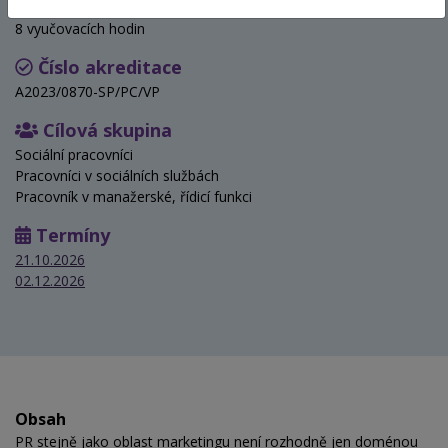
Hodinová dotace
8 vyučovacích hodin
Číslo akreditace
A2023/0870-SP/PC/VP
Cílová skupina
Sociální pracovníci
Pracovníci v sociálních službách
Pracovník v manažerské, řídicí funkci
Termíny
21.10.2026
02.12.2026
Obsah
PR stejně jako oblast marketingu není rozhodně jen doménou