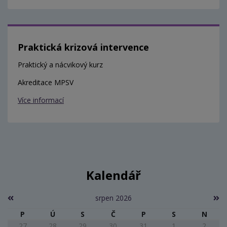
Praktická krizová intervence
Praktický a nácvikový kurz
Akreditace MPSV
Více informací
Kalendář
srpen 2026
P
Ú
S
Č
P
S
N
27
28
29
30
31
1
2