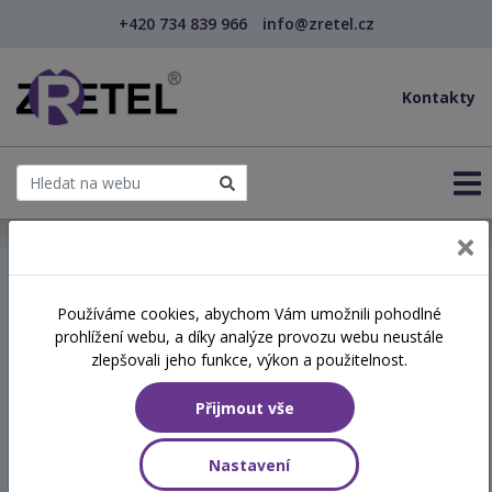
+420 734 839 966
info@zretel.cz
Kontakty
← Vzdělávání pro sociální služby
Používáme cookies, abychom Vám umožnili pohodlné
prohlížení webu, a díky analýze provozu webu neustále
PR a marketing pro
zlepšovali jeho funkce, výkon a použitelnost.
poskytovatele sociálních
Přijmout vše
služeb
Nastavení