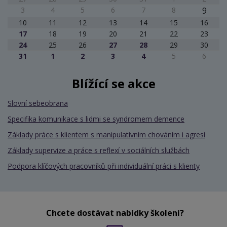
3
4
5
6
7
8
9
10
11
12
13
14
15
16
17
18
19
20
21
22
23
24
25
26
27
28
29
30
31
1
2
3
4
5
6
Blížící se akce
Slovní sebeobrana
Specifika komunikace s lidmi se syndromem demence
Základy práce s klientem s manipulativním chováním i agresí
Základy supervize a práce s reflexí v sociálních službách
Podpora klíčových pracovníků při individuální práci s klienty
Chcete dostávat nabídky školení?