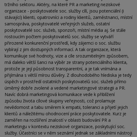
tržního sektoru. Aktéry, na které PR a marketing neziskové
organizace - poskytovatele soc. služby cílí, jsou potenciální (i
stávající) klienti, opatrovníci a rodiny klientů, zaměstnanci, místní
samospráva, poskytovatelé veřejných služeb, ostatní
poskytovatelé soc. služeb, sponzoři, místní média aj. Se stále
rostoucím počtem poskytovatelů soc. služby se vytváří
přirozené konkurenční prostředí, kdy zájemci o soc. službu
vybírají z jim dostupných informací. A tak organizace, která
komunikuje své hodnoty, vize a cíle srozumitelným způsobem,
má daleko větší šanci na výběr ze strany potenciálního klienta,
protože je její působnost transparentní, a je tak vnímána a
přijímána s větší mírou důvěry. Z dlouhodobého hlediska je tedy
úspěch v prostředí ostatních poskytovatelů soc. služeb přímo
úměrný dobře zvolené a vedené marketingové strategii a PR.
Navíc dobrá marketingová komunikace vede k přiblížení
způsobu života cílové skupiny veřejnosti, což prolamuje
nevědomost a tabu směrem k empatii, toleranci a přijetí jejich
klientů a náležitému ohodnocení práce poskytovatele. Kurz je
zaměřen na rozšíření znalostí v oblasti budování PR a
marketingu v kontextu neziskové organizace, poskytující soc.
služby. Účastníci se v něm seznámí jednak se základními nástroji