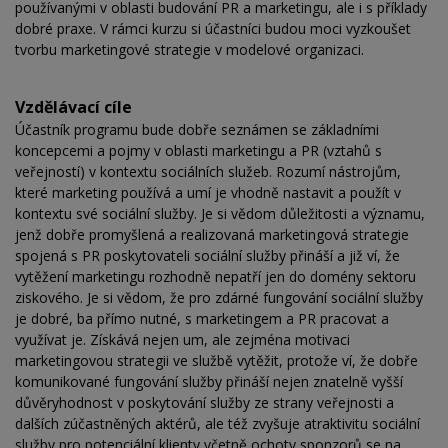
používanými v oblasti budování PR a marketingu, ale i s příklady
dobré praxe. V rámci kurzu si účastníci budou moci vyzkoušet
tvorbu marketingové strategie v modelové organizaci.
Vzdělávací cíle
Účastník programu bude dobře seznámen se základními
koncepcemi a pojmy v oblasti marketingu a PR (vztahů s
veřejností) v kontextu sociálních služeb. Rozumí nástrojům,
které marketing používá a umí je vhodně nastavit a použít v
kontextu své sociální služby. Je si vědom důležitosti a významu,
jenž dobře promyšlená a realizovaná marketingová strategie
spojená s PR poskytovateli sociální služby přináší a již ví, že
vytěžení marketingu rozhodně nepatří jen do domény sektoru
ziskového. Je si vědom, že pro zdárné fungování sociální služby
je dobré, ba přímo nutné, s marketingem a PR pracovat a
využívat je. Získává nejen um, ale zejména motivaci
marketingovou strategii ve službě vytěžit, protože ví, že dobře
komunikované fungování služby přináší nejen znatelně vyšší
důvěryhodnost v poskytování služby ze strany veřejnosti a
dalších zúčastněných aktérů, ale též zvyšuje atraktivitu sociální
služby pro potenciální klienty včetně ochoty sponzorů se na