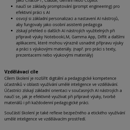
jako ChatGPT, Claude, Gemini nebo Copilot
naučí se základy promptování (prompt engineering) pro
efektivní práci s AI
osvojí si základní personalizaci a nastavení AI nástrojů,
aby fungovaly jako osobní asistenti pedagoga
získají přehled o dalších AI nástrojích využitelných při
přípravě výuky NotebookLM, Gamma App, Diffit a dalšími
aplikacemi, které mohou výrazně usnadnit přípravu výuky
a práci s výukovými materiály. (např. pro práci s texty,
prezentacemi nebo výukovými materiály)
Vzdělávací cíle
Cílem školení je rozšířit digitální a pedagogické kompetence
účastníků v oblasti využívání umělé inteligence ve vzdělávání.
Účastníci získají základní orientaci v současných AI nástrojích a
naučí se, jak je efektivně využívat při přípravě výuky, tvorbě
materiálů i při každodenní pedagogické práci.
Součástí školení je také reflexe bezpečného a etického využívání
umělé inteligence ve vzdělávacím prostředí.