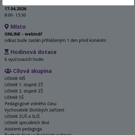
Termín
17.04.2026
8:00- 13:30
Místo
ONLINE - webinář
odkaz bude zaslán přihlášeným 1 den před konáním
Hodinová dotace
6 vyučovacích hodin
Cílová skupina
Učitelé MŠ
Učitelé 1. stupně ZŠ
Učitelé 2. stupně ZŠ
Učitelé SŠ
Pedagogové volného času
Vychovatelé školských zařízení
Učitelé ZUŠ a SUŠ
Učitelé speciálních škol
Asistenti pedagoga