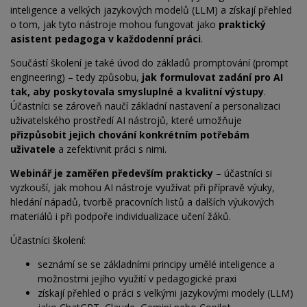
inteligence a velkých jazykových modelů (LLM) a získají přehled
o tom, jak tyto nástroje mohou fungovat jako
praktický
asistent pedagoga v každodenní práci
.
Součástí školení je také úvod do základů promptování (prompt
engineering) – tedy způsobu,
jak formulovat zadání pro AI
tak, aby poskytovala smysluplné a kvalitní výstupy
.
Účastníci se zároveň naučí základní nastavení a personalizaci
uživatelského prostředí AI nástrojů, které umožňuje
přizpůsobit jejich chování konkrétním potřebám
uživatele
a zefektivnit práci s nimi.
Webinář je zaměřen především prakticky
– účastníci si
vyzkouší, jak mohou AI nástroje využívat při přípravě výuky,
hledání nápadů, tvorbě pracovních listů a dalších výukových
materiálů i při podpoře individualizace učení žáků.
Účastníci školení:
seznámí se se základními principy umělé inteligence a
možnostmi jejího využití v pedagogické praxi
získají přehled o práci s velkými jazykovými modely (LLM)