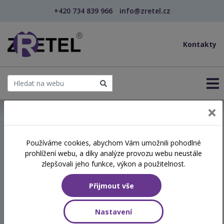
+420 734 839 966
info@zretel.cz
Kontakty
← Vzdělávání pro učitele - DVPP
Používáme cookies, abychom Vám umožnili pohodlné
šablony
prohlížení webu, a díky analýze provozu webu neustále
Umělá inteligence jako
zlepšovali jeho funkce, výkon a použitelnost.
pomocník pedagoga
Přijmout vše
(webinář)
Nastavení