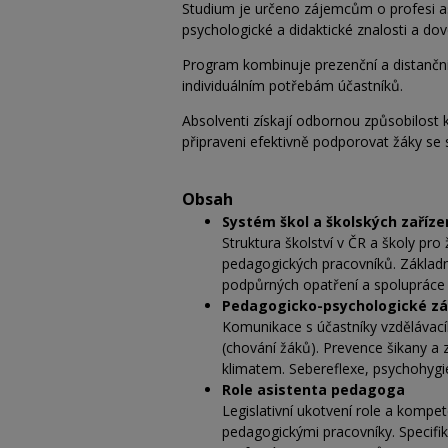
Studium je určeno zájemcům o profesi asi
psychologické a didaktické znalosti a dov
Program kombinuje prezenční a distanční
individuálním potřebám účastníků.
Absolventi získají odbornou způsobilost 
připraveni efektivně podporovat žáky se 
Obsah
Systém škol a školských zaříze
Struktura školství v ČR a školy pr
pedagogických pracovníků. Základn
podpůrných opatření a spolupráce 
Pedagogicko-psychologické zá
Komunikace s účastníky vzdělávací
(chování žáků). Prevence šikany a 
klimatem. Sebereflexe, psychohygi
Role asistenta pedagoga
Legislativní ukotvení role a kompet
pedagogickými pracovníky. Specifik