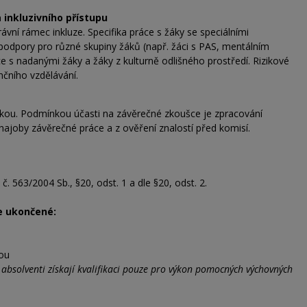
 inkluzivního přístupu
rávní rámec inkluze. Specifika práce s žáky se speciálními
 podpory pro různé skupiny žáků (např. žáci s PAS, mentálním
e s nadanými žáky a žáky z kulturně odlišného prostředí. Rizikové
nčního vzdělávání.
ou. Podmínkou účasti na závěrečné zkoušce je zpracování
ajoby závěrečné práce a z ověření znalostí před komisí.
č. 563/2004 Sb., §20, odst. 1 a dle §20, odst. 2.
e ukončené:
kou
–
absolventi získají kvalifikaci pouze pro výkon pomocných
výchovných