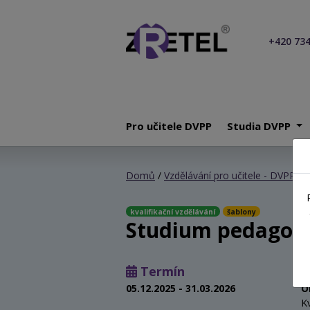
+420 734
Pro učitele DVPP
Studia DVPP
Domů
/
Vzdělávání pro učitele - DVPP
/ 
kvalifikační vzdělávání
šablony
Studium pedagogi
Termín
05.12.2025 - 31.03.2026
O
Kv