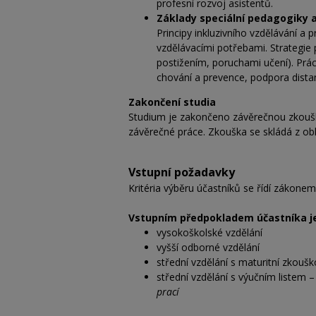
profesní rozvoj asistentů.
Základy speciální pedagogiky a
Principy inkluzivního vzdělávání a p
vzdělávacími potřebami. Strategie
postižením, poruchami učení). Prác
chování a prevence, podpora dista
Zakončení studia
Studium je zakončeno závěrečnou zkoušk
závěrečné práce. Zkouška se skládá z obh
Vstupní požadavky
Kritéria výběru účastníků se řídí zákonem 
Vstupním předpokladem účastníka j
vysokoškolské vzdělání
vyšší odborné vzdělání
střední vzdělání s maturitní zkouš
střední vzdělání s výučním listem 
prací