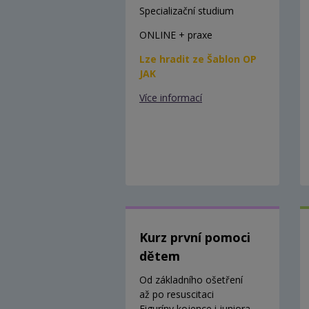
Specializační studium
ONLINE + praxe
Lze hradit ze Šablon OP
JAK
Více informací
Kurz první pomoci
dětem
Od základního ošetření
až po resuscitaci
Figuríny kojence i juniora