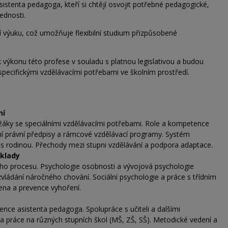
stenta pedagoga, kteří si chtějí osvojit potřebné pedagogické,
ednosti.
 výuku, což umožňuje flexibilní studium přizpůsobené
k výkonu této profese v souladu s platnou legislativou a budou
specifickými vzdělávacími potřebami ve školním prostředí.
ní
o žáky se speciálními vzdělávacími potřebami. Role a kompetence
í právní předpisy a rámcové vzdělávací programy. Systém
s rodinou. Přechody mezi stupni vzdělávání a podpora adaptace.
klady
ho procesu. Psychologie osobnosti a vývojová psychologie
zvládání náročného chování. Sociální psychologie a práce s třídním
ena a prevence vyhoření.
ence asistenta pedagoga. Spolupráce s učiteli a dalšími
a práce na různých stupních škol (MŠ, ZŠ, SŠ). Metodické vedení a