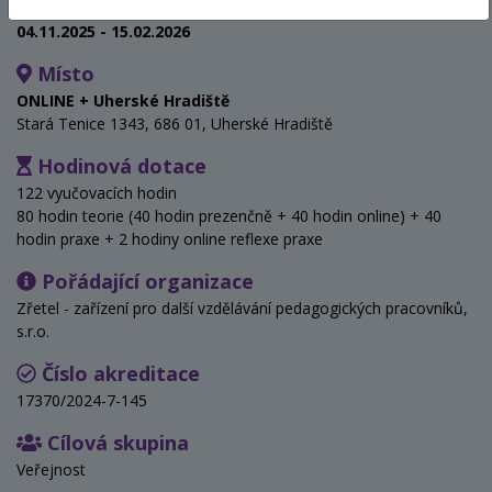
Termín
04.11.2025 - 15.02.2026
Místo
ONLINE + Uherské Hradiště
Stará Tenice 1343, 686 01, Uherské Hradiště
Hodinová dotace
122 vyučovacích hodin
80 hodin teorie (40 hodin prezenčně + 40 hodin online) + 40
hodin praxe + 2 hodiny online reflexe praxe
Pořádající organizace
Zřetel - zařízení pro další vzdělávání pedagogických pracovníků,
s.r.o.
Číslo akreditace
17370/2024-7-145
Cílová skupina
Veřejnost