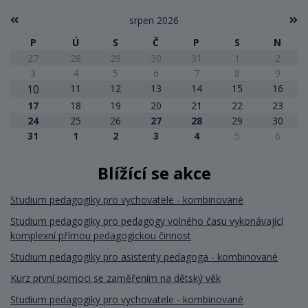
srpen 2026
P
Ú
S
Č
P
S
N
27
28
29
30
31
1
2
3
4
5
6
7
8
9
10
11
12
13
14
15
16
17
18
19
20
21
22
23
24
25
26
27
28
29
30
31
1
2
3
4
5
6
Blížící se akce
Studium pedagogiky pro vychovatele - kombinované
Studium pedagogiky pro pedagogy volného času vykonávající
komplexní přímou pedagogickou činnost
Studium pedagogiky pro asistenty pedagoga - kombinované
Kurz první pomoci se zaměřením na dětský věk
Studium pedagogiky pro vychovatele - kombinované