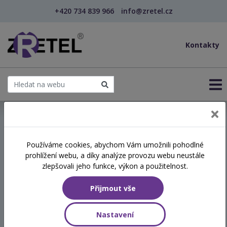
+420 734 839 966
info@zretel.cz
Kontakty
← Vzdělávání pro učitele - DVPP
Používáme cookies, abychom Vám umožnili pohodlné
kvalifikační vzdělávání
šablony
prohlížení webu, a díky analýze provozu webu neustále
Studium pedagogiky pro
zlepšovali jeho funkce, výkon a použitelnost.
asistenty pedagoga -
Přijmout vše
kombinované
Nastavení