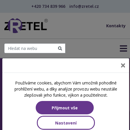
+420 734 839 966
info@zretel.cz
Kontakty
Jsme akreditovaná
Používáme cookies, abychom Vám umožnili pohodlné
prohlížení webu, a díky analýze provozu webu neustále
vzdělávací instituce
zlepšovali jeho funkce, výkon a použitelnost.
Specializujeme se na další vzdělávání a
Přijmout vše
rekvalifikace
Nastavení