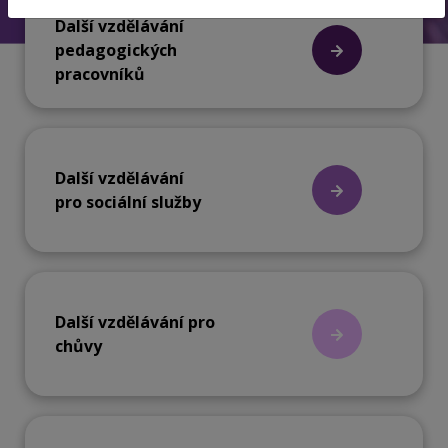
Další vzdělávání
pedagogických
pracovníků
Další vzdělávání
pro sociální služby
Další vzdělávání pro
chůvy