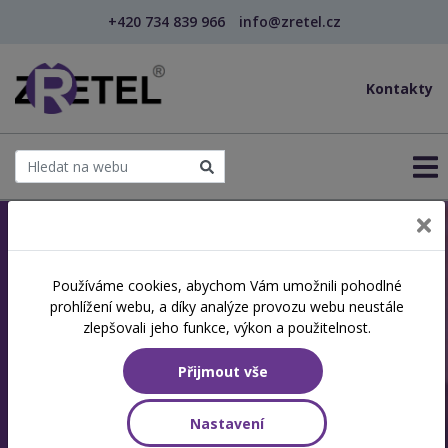
+420 734 839 966
info@zretel.cz
Kontakty
Jsme akreditovaná
Používáme cookies, abychom Vám umožnili pohodlné
prohlížení webu, a díky analýze provozu webu neustále
vzdělávací instituce
zlepšovali jeho funkce, výkon a použitelnost.
Specializujeme se na další vzdělávání a
Přijmout vše
rekvalifikace
Nastavení