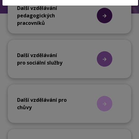
Další vzdělávání
pedagogických
pracovníků
Další vzdělávání
pro sociální služby
Další vzdělávání pro
chůvy