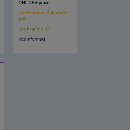
ONLINE + praxe
Lze hradit ze Šablon OP
JAK
Lze hradit z ÚP
Více informací