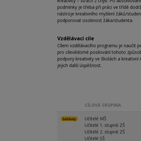
kreativity – strach z chyb. Po absolvová
podmínky je třeba při práci ve třídě dodr
nástroje kreativního myšlení žáků/studen
podporovat osobnost žáka/studenta.
Vzdělávací cíle
Cílem vzdělávacího programu je naučit pe
pro cílevědomé posilování tohoto způsob
podpory kreativity ve školách a kreativn
jejich další úspěšnost.
CÍLOVÁ SKUPINA
Učitelé MŠ
šablony
Učitelé 1. stupně ZŠ
Učitelé 2. stupně ZŠ
Učitelé SŠ