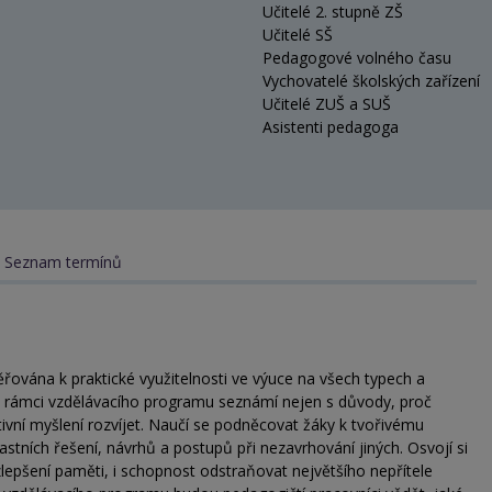
Učitelé 2. stupně ZŠ
Učitelé SŠ
Pedagogové volného času
Vychovatelé školských zařízení
Učitelé ZUŠ a SUŠ
Asistenti pedagoga
Seznam termínů
vána k praktické využitelnosti ve výuce na všech typech a
e v rámci vzdělávacího programu seznámí nejen s důvody, proč
eativní myšlení rozvíjet. Naučí se podněcovat žáky k tvořivému
lastních řešení, návrhů a postupů při nezavrhování jiných. Osvojí si
a zlepšení paměti, i schopnost odstraňovat největšího nepřítele