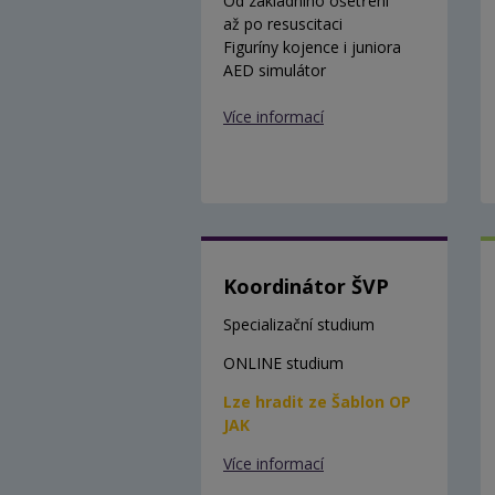
Od základního ošetření
až po resuscitaci
Figuríny kojence i juniora
AED simulátor
Více informací
Koordinátor ŠVP
Specializační studium
ONLINE studium
Lze hradit ze Šablon OP
JAK
Více informací