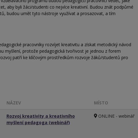
ní vzdělávacího programu budou pedagogičtí pracovníci vědět, jaké
žet, aby byli žáci/studenti co nejvíce kreativní. Budou znát podpůrné
tů, budou umět tyto nástroje využívat a prosazovat, a tím
dagogické pracovníky rozvíjet kreativitu a získat metodický návod
u myšlení, protože pedagogická tvořivost je jednou z forem
í rozvoj patří ke klíčovým prostředkům rozvoje žáků/studentů pro
NÁZEV
MÍSTO
Rozvoj kreativity a kreativního
ONLINE - webinář
myšlení pedagoga (webinář)