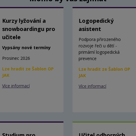
Kurzy lyžování a
Logopedický
snowboardingu pro
asistent
učitele
Podpora přirozeného
rozvoje řeči u dětí -
Vypsány nové termíny
primární logopedická
Prosinec 2026
prevence
Lze hradit ze Šablon OP
Lze hradit ze Šablon OP
JAK
JAK
Více informací
Více informací
Studium pro
Učitel odborných