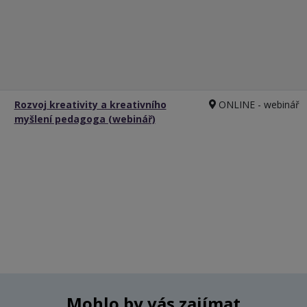
Rozvoj kreativity a kreativního
ONLINE - webinář
myšlení pedagoga (webinář)
Mohlo by vás zajímat