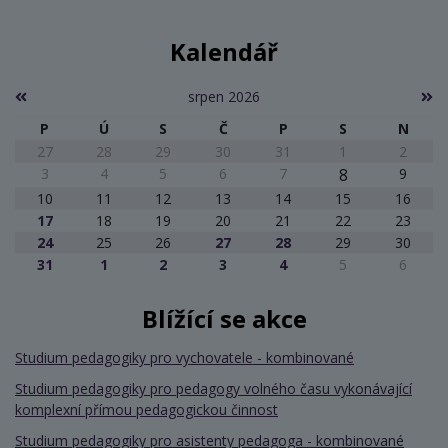
Kalendář
srpen 2026
P
Ú
S
Č
P
S
N
27
28
29
30
31
1
2
3
4
5
6
7
8
9
10
11
12
13
14
15
16
17
18
19
20
21
22
23
24
25
26
27
28
29
30
31
1
2
3
4
5
6
Blížící se akce
Studium pedagogiky pro vychovatele - kombinované
Studium pedagogiky pro pedagogy volného času vykonávající
komplexní přímou pedagogickou činnost
Studium pedagogiky pro asistenty pedagoga - kombinované