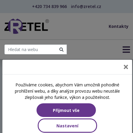
+420 734 839 966
info@zretel.cz
Kontakty
← Vzdělávání pro učitele - DVPP
Používáme cookies, abychom Vám umožnili pohodlné
šablony
prohlížení webu, a díky analýze provozu webu neustále
Změň svůj dech, změníš si
zlepšovali jeho funkce, výkon a použitelnost.
život (webinář)
Přijmout vše
Termín
Nastavení
19.06.2025