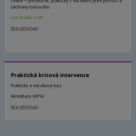
Online + prezenčně, prakticky s nácvikem první pomoci a
záchrany tonoucího
Lze hradit z ÚP
Více informací
Praktická krizová intervence
Praktický a nácvikový kurz
Akreditace MPSV
Více informací