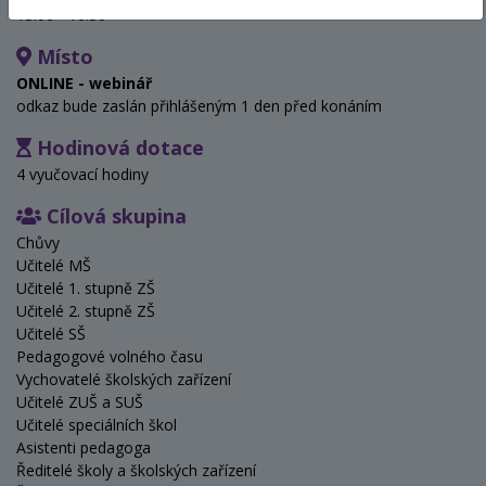
13:00 - 16:30
Místo
ONLINE - webinář
odkaz bude zaslán přihlášeným 1 den před konáním
Hodinová dotace
4 vyučovací hodiny
Cílová skupina
Chůvy
Učitelé MŠ
Učitelé 1. stupně ZŠ
Učitelé 2. stupně ZŠ
Učitelé SŠ
Pedagogové volného času
Vychovatelé školských zařízení
Učitelé ZUŠ a SUŠ
Učitelé speciálních škol
Asistenti pedagoga
Ředitelé školy a školských zařízení