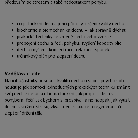
především se stresem a také nedostatkem pohybu.
co je funkční dech a jeho přínosy, určení kvality dechu
biochemie a biomechanika dechu = jak správně dýchat
praktické techniky ke změně dechového vzorce
propojení dechu a řeči, pohybu, zvýšení kapacity plic
dech a myšlení, koncentrace, relaxace, spánek
tréninkový plán pro zlepšení dechu
Vzdělávací cíle
Naučit účastníky posoudit kvalitu dechu u sebe i jiných osob,
naučit je jak pomocí jednoduchých praktických techniku změnit
svůj dech z nefunkčního na funkční. Jak propojit dech s
pohybem, řečí, tak bychom si prospívali a ne naopak. Jak využít
dechu k snížení stresu, zkvalitnění relaxace a regenerace či
zlepšení držení těla.