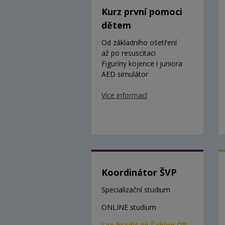
Kurz první pomoci
dětem
Od základního ošetření
až po resuscitaci
Figuríny kojence i juniora
AED simulátor
Více informací
Koordinátor ŠVP
Specializační studium
ONLINE studium
Lze hradit ze Šablon OP