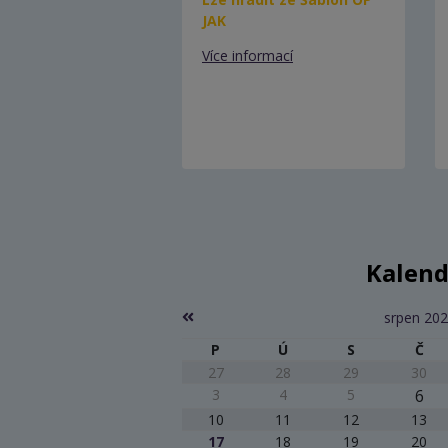
JAK
Více informací
Kalend
srpen 20
P
Ú
S
Č
27
28
29
30
3
4
5
6
10
11
12
13
17
18
19
20