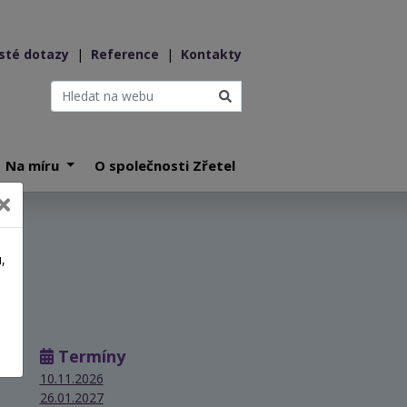
sté dotazy
|
Reference
|
Kontakty
Na míru
O společnosti Zřetel
,
a
Termíny
10.11.2026
26.01.2027