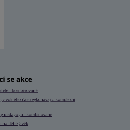
ící se akce
atele - kombinované
gy volného času vykonávající komplexní
nty pedagoga - kombinované
 na dětský věk