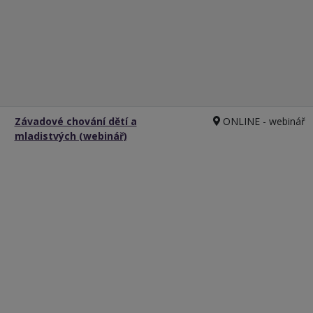
Závadové chování dětí a
ONLINE - webinář
mladistvých (webinář)