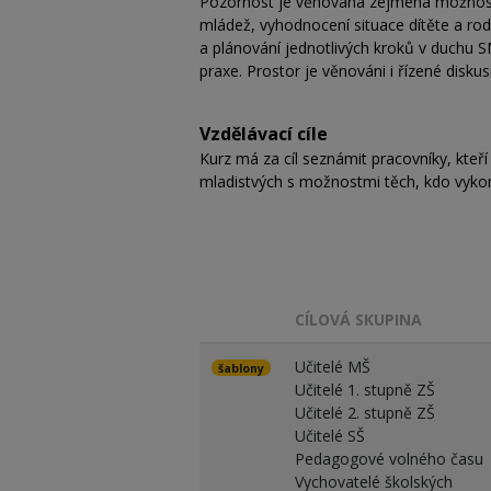
Pozornost je věnována zejména možnost
mládež, vyhodnocení situace dítěte a rodi
a plánování jednotlivých kroků v duchu 
praxe. Prostor je věnováni i řízené disku
Vzdělávací cíle
Kurz má za cíl seznámit pracovníky, kteří
mladistvých s možnostmi těch, kdo vykoná
CÍLOVÁ SKUPINA
Učitelé MŠ
šablony
Učitelé 1. stupně ZŠ
Učitelé 2. stupně ZŠ
Učitelé SŠ
Pedagogové volného času
Vychovatelé školských