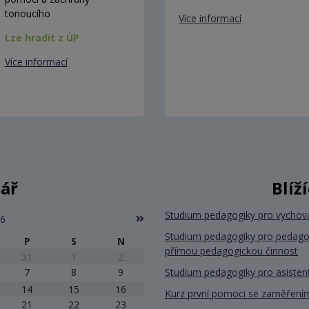
tonoucího
Více informací
Lze hradit z ÚP
Více informací
ář
Blíž
Studium pedagogiky pro vychov
26
Studium pedagogiky pro pedago
P
S
N
přímou pedagogickou činnost
31
1
2
7
8
9
Studium pedagogiky pro asiste
14
15
16
Kurz první pomoci se zaměřením
21
22
23