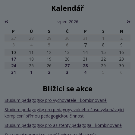
Kalendář
srpen 2026
P
Ú
S
Č
P
S
N
27
28
29
30
31
1
2
3
4
5
6
7
8
9
10
11
12
13
14
15
16
17
18
19
20
21
22
23
24
25
26
27
28
29
30
31
1
2
3
4
5
6
Blížící se akce
Studium pedagogiky pro vychovatele - kombinované
Studium pedagogiky pro pedagogy volného času vykonávající
komplexní přímou pedagogickou činnost
Studium pedagogiky pro asistenty pedagoga - kombinované
Kurz první pomoci se zaměřením na dětský věk