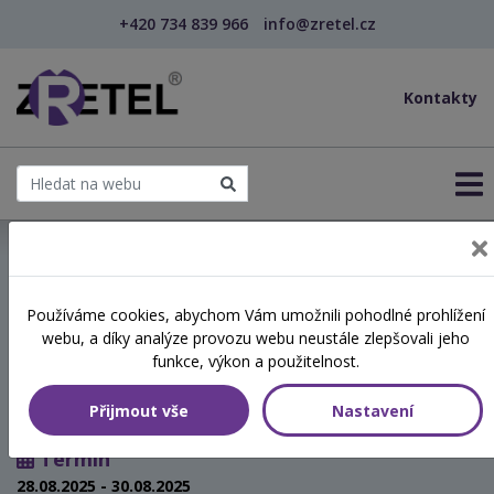
+420 734 839 966
info@zretel.cz
Kontakty
← Vzdělávání pro učitele - DVPP
Používáme cookies, abychom Vám umožnili pohodlné prohlížení
šablony
webu, a díky analýze provozu webu neustále zlepšovali jeho
Praktika školního metodika
funkce, výkon a použitelnost.
prevence
Přijmout vše
Nastavení
Termín
28.08.2025 - 30.08.2025