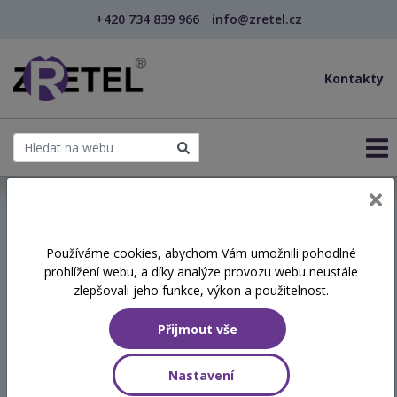
+420 734 839 966
info@zretel.cz
Kontakty
← Vzdělávání pro učitele - DVPP
Používáme cookies, abychom Vám umožnili pohodlné
prohlížení webu, a díky analýze provozu webu neustále
Rozvoj schopností a
zlepšovali jeho funkce, výkon a použitelnost.
dovedností potřebných pro
Přijmout vše
vstup do 1. třídy –
„Předškolička“
Nastavení