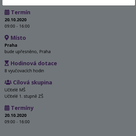
Termín
20.10.2020
09:00 - 16:00
Místo
Praha
bude upřesněno, Praha
Hodinová dotace
8 vyučovacích hodin
Cílová skupina
Učitelé MŠ
Učitelé 1. stupně ZŠ
Termíny
20.10.2020
09:00 - 16:00