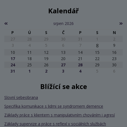
Kalendář
srpen 2026
P
Ú
S
Č
P
S
N
27
28
29
30
31
1
2
3
4
5
6
7
8
9
10
11
12
13
14
15
16
17
18
19
20
21
22
23
24
25
26
27
28
29
30
31
1
2
3
4
5
6
Blížící se akce
Slovní sebeobrana
Specifika komunikace s lidmi se syndromem demence
Základy práce s klientem s manipulativním chováním i agresí
Základy supervize a práce s reflexí v sociálních službách