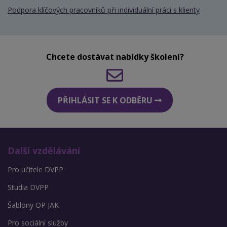
Podpora klíčových pracovníků při individuální práci s klienty
Chcete dostávat nabídky školení?
PŘIHLÁSIT SE K ODBĚRU
Další vzdělávání
Pro učitele DVPP
Studia DVPP
Šablony OP JAK
Pro sociální služby