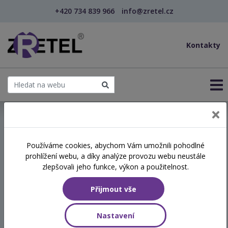
+420 734 839 966
info@zretel.cz
Kontakty
← Vzdělávání pro sociální služby
Používáme cookies, abychom Vám umožnili pohodlné
prohlížení webu, a díky analýze provozu webu neustále
Podpora klíčových
zlepšovali jeho funkce, výkon a použitelnost.
pracovníků při individuální
Přijmout vše
práci s klienty
Nastavení