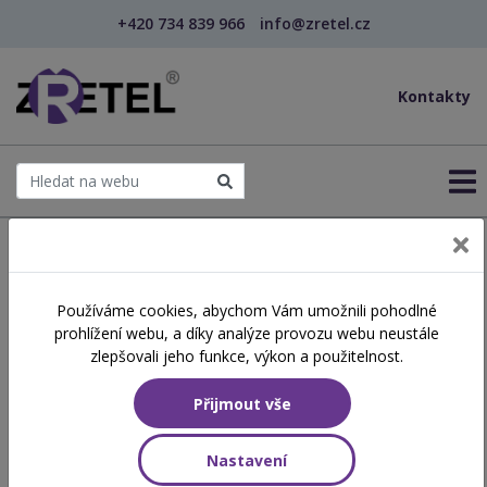
+420 734 839 966
info@zretel.cz
Kontakty
← Šablony OP JAK
Používáme cookies, abychom Vám umožnili pohodlné
Šikana ve škole
prohlížení webu, a díky analýze provozu webu neustále
zlepšovali jeho funkce, výkon a použitelnost.
Obsah školení
Přijmout vše
Jakých forem nejčastěji nabývá šikana ve školním prostředí? Jak
se jí může bránit dítě? A jak situaci řešit, pokud ve škole šikanují
Nastavení
Vaše dítě? Rozebereme si právní povinnosti jednotlivých aktérů
ve škole i to, jak by měl spolupracovat rodič. Šikana může nabýt