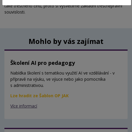
také trestného činu, proto si vysvětlíme základní trestněprávní
souvislosti.
Mohlo by vás zajímat
Školení AI pro pedagogy
Nabídka školení s tematikou využití AI ve vzdělávání - v
přípravě na výuku, ve výuce nebo jako pomocníka
s administrativou.
Lze hradit ze Šablon OP JAK
Více informací