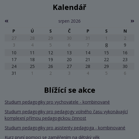
Kalendář
srpen 2026
P
Ú
S
Č
P
S
N
27
28
29
30
31
1
2
3
4
5
6
7
8
9
10
11
12
13
14
15
16
17
18
19
20
21
22
23
24
25
26
27
28
29
30
31
1
2
3
4
5
6
Blížící se akce
Studium pedagogiky pro vychovatele - kombinované
Studium pedagogiky pro pedagogy volného času vykonávající
komplexní přímou pedagogickou činnost
Studium pedagogiky pro asistenty pedagoga - kombinované
Kurz první pomoci se zaměřením na dětský věk