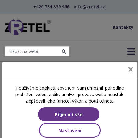
+420 734 839 966
info@zretel.cz
Kontakty
← Šablony OP JAK
Používáme cookies, abychom Vám umožnili pohodlné
Kdo si hraje, nezlobí, aneb
prohlížení webu, a díky analýze provozu webu neustále
nečinnost lidskému
zlepšovali jeho funkce, výkon a použitelnost.
organismu neprospívá -
Přijmout vše
aktivizační a výchovně
Nastavení
vzdělávací techniky pro