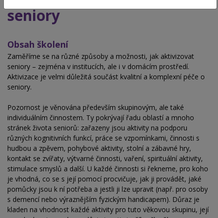
seniory
Obsah školení
Zaměříme se na různé způsoby a možnosti, jak aktivizovat
seniory – zejména v institucích, ale i v domácím prostředí.
Aktivizace je velmi důležitá součást kvalitní a komplexní péče o
seniory.
Pozornost je věnována především skupinovým, ale také
individuálním činnostem. Ty pokrývají řadu oblastí a mnoho
stránek života seniorů: zařazeny jsou aktivity na podporu
různých kognitivních funkcí, práce se vzpomínkami, činnosti s
hudbou a zpěvem, pohybové aktivity, stolní a zábavné hry,
kontakt se zvířaty, výtvarné činnosti, vaření, spirituální aktivity,
stimulace smyslů a další. U každé činnosti si řekneme, pro koho
je vhodná, co se s její pomocí procvičuje, jak ji provádět, jaké
pomůcky jsou k ní potřeba a jestli ji lze upravit (např. pro osoby
s demencí nebo výraznějším fyzickým handicapem). Důraz je
kladen na vhodnost každé aktivity pro tuto věkovou skupinu, její