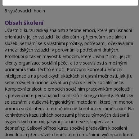
Hodinová dotace
8 vyučovacích hodin
Obsah školení
Účastníci kurzu získají znalosti z teorie emocí, které jim usnadní
orientaci v jejich vztazích ke klientům - příjemcům sociálních
služeb. Seznámí se s vlastními prožitky, potřebami, očekáváními
v mezilidských vztazích v porovnání s potřebami druhých.
Prohloubí si tak vnímavost k emocím, které „hýbají“ jimi i jejich
klienty organizace sociální péče, a to v souvislosti s možnými
příčinami vzniku těchto emocí. Porozumí konceptu emoční
inteligence a na praktických ukázkách si ujasní možnosti, jak ji u
sebe rozvíjet a účinně užívat při práci s klienty sociální péče.
Komplexní znalosti o emocích sociálním pracovníkům poslouží i
k prevenci interpersonálních konfliktů s kolegy i klienty. Prakticky
se seznámí s duševně hygienickými metodami, které jim mohou
pomoci snížit intenzitu emočního ne-komfortu v zaměstnání. Na
konkrétních kazuistikách porozumí přínosu týmových duševně
hygienických metod, jakými jsou intervize, supervize a
debriefing. Celkový přínos kurzu spočívá především k posílení
dovednosti předcházet chronickému emočnímu vyčerpání, které