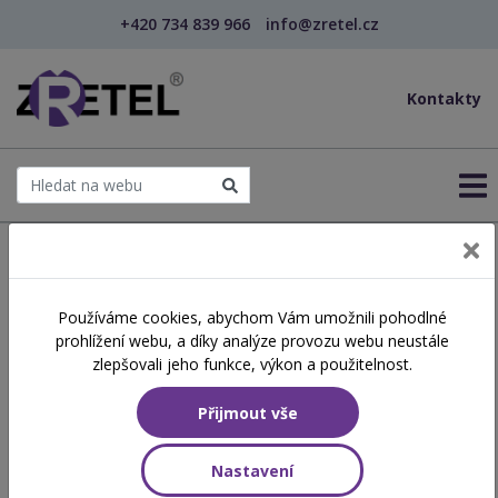
+420 734 839 966
info@zretel.cz
Kontakty
← Šablony OP JAK
Používáme cookies, abychom Vám umožnili pohodlné
Práce s emocemi v
prohlížení webu, a díky analýze provozu webu neustále
sociálních službách
zlepšovali jeho funkce, výkon a použitelnost.
Přijmout vše
Číslo akreditace
A2026/0621-SP/PC/VP
Nastavení