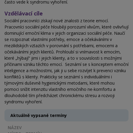
často vede k syndromu vyhoření.
Vzdělávací cíle
Sociální pracovníci získají nové znalosti z teorie emocí.
Pracovníci sociální péče hlouběji porozumí vlivům, které ovlivňují
dominující emoční klima v jejich organizaci sociální péče. Naučí
se rozpoznat vlastními potřeby, emoce a očekáváními v
mezilidských vztazích v porovnání s potřebami, emocemi a
očekáváními jejich klientů. Prohloubí si vnímavost k emocím,
které „hýbají“ jimi i jejich klienty, a to v souvislosti s možnými
příčinami vzniku těchto emocí. Seznámí se s konceptem emoční
inteligence a možnostmi, jak ji u sebe rozvíjet k prevenci vzniku
konfliktů s klienty. Prakticky se seznámí s individuálními i
týmovými duševně hygienickými metodami, které mohou
pomoci snížit intenzitu vlastního emočního ne-komfortu a
dlouhodobě tím předcházet chronickému stresu a rozvoji
syndromu vyhoření.
Aktuálně vypsané termíny
NÁZEV