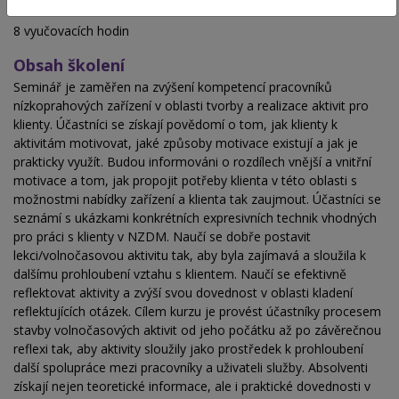
Hodinová dotace
8 vyučovacích hodin
Obsah školení
Seminář je zaměřen na zvýšení kompetencí pracovníků
nízkoprahových zařízení v oblasti tvorby a realizace aktivit pro
klienty. Účastníci se získají povědomí o tom, jak klienty k
aktivitám motivovat, jaké způsoby motivace existují a jak je
prakticky využít. Budou informováni o rozdílech vnější a vnitřní
motivace a tom, jak propojit potřeby klienta v této oblasti s
možnostmi nabídky zařízení a klienta tak zaujmout. Účastníci se
seznámí s ukázkami konkrétních expresivních technik vhodných
pro práci s klienty v NZDM. Naučí se dobře postavit
lekci/volnočasovou aktivitu tak, aby byla zajímavá a sloužila k
dalšímu prohloubení vztahu s klientem. Naučí se efektivně
reflektovat aktivity a zvýší svou dovednost v oblasti kladení
reflektujících otázek. Cílem kurzu je provést účastníky procesem
stavby volnočasových aktivit od jeho počátku až po závěrečnou
reflexi tak, aby aktivity sloužily jako prostředek k prohloubení
další spolupráce mezi pracovníky a uživateli služby. Absolventi
získají nejen teoretické informace, ale i praktické dovednosti v