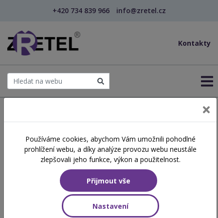
+420 734 839 966
info@zretel.cz
Kontakty
← Šablony OP JAK
Používáme cookies, abychom Vám umožnili pohodlné
Příprava a realizace aktivit
prohlížení webu, a díky analýze provozu webu neustále
pro klienty v NZDM
zlepšovali jeho funkce, výkon a použitelnost.
Přijmout vše
Číslo akreditace
A2026/0431-SP/PC
Nastavení