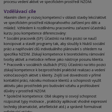
procesu vedení aktivit ve specifickém prostředí NZDM.
Vzdělávací cíle
Hlavním cílem je rozvoj kompetencí v oblasti stavby lekcí/aktivit
ve specifickém prostředí nízkoprahového zařízení pro děti a
mládež. Vzhledem k rozdílnému pracovnímu zařazení účastníků
kurzu jsou kompetence diferencovány:
* Sociální pracovník (SP): Účastníci na této pozici se naučí
koncipovat a stavět programy tak, aby sloužily k hlubší sociální
práci a naplňování cílů individuálního plánování s ohledem na
specifika NZDM. Získají kompetence k teoretickému rámování
tvorby aktivit a metodice reflexe jako nástroje posunu klienta.
* Pracovník v sociálních službách (PSS): Účastníci na této pozici
získají kompetence k bezprostřední praktické realizaci a vedení
volnočasových aktivit s klienty. Zvýší své dovednosti v přímé
kontaktní práci, nácviku motivace klientů a schopnosti využít
aktivitu jako prostředek pro budování vztahu a prohloubení
důvěry v prostředí NZDM.
* Společné kompetence: Obě skupiny si osvojí schopnost
rozpoznat typy motivace , prakticky aplikovat vhodné expresivní
techniky (dramatické, artefiletické atd.) a správně formulovat
reflektující otázky.