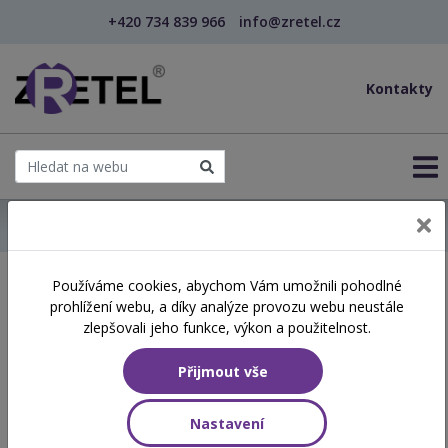
+420 734 839 966
info@zretel.cz
Kontakty
← Domů
Používáme cookies, abychom Vám umožnili pohodlné
Školení začínající 22. 06.
prohlížení webu, a díky analýze provozu webu neustále
2026
zlepšovali jeho funkce, výkon a použitelnost.
Přijmout vše
Aktuálně vypsané termíny
Nastavení