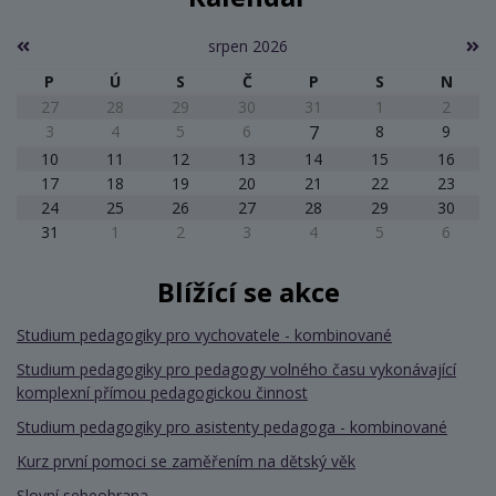
srpen 2026
P
Ú
S
Č
P
S
N
27
28
29
30
31
1
2
3
4
5
6
7
8
9
10
11
12
13
14
15
16
17
18
19
20
21
22
23
24
25
26
27
28
29
30
31
1
2
3
4
5
6
Blížící se akce
Studium pedagogiky pro vychovatele - kombinované
Studium pedagogiky pro pedagogy volného času vykonávající
komplexní přímou pedagogickou činnost
Studium pedagogiky pro asistenty pedagoga - kombinované
Kurz první pomoci se zaměřením na dětský věk
Slovní sebeobrana