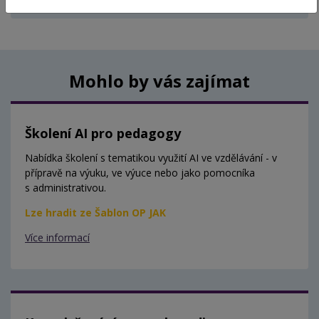
Aktuálně nejsou vypsány žádné termíny.
Mohlo by vás zajímat
Školení AI pro pedagogy
Nabídka školení s tematikou využití AI ve vzdělávání - v
přípravě na výuku, ve výuce nebo jako pomocníka
s administrativou.
Lze hradit ze Šablon OP JAK
Více informací