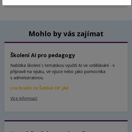
Aktuálně nejsou vypsány žádné termíny.
Mohlo by vás zajímat
Školení AI pro pedagogy
Nabídka školení s tematikou využití AI ve vzdělávání - v
přípravě na výuku, ve výuce nebo jako pomocníka
s administrativou.
Lze hradit ze Šablon OP JAK
Více informací