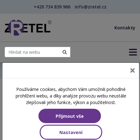
+420 734 839 966
info@zretel.cz
Kontakty
← Domů
Používáme cookies, abychom Vám umožnili pohodlné
Školení začínající 16. 06.
prohlížení webu, a díky analýze provozu webu neustále
2026
zlepšovali jeho funkce, výkon a použitelnost.
Přijmout vše
Aktuálně vypsané termíny
Nastavení