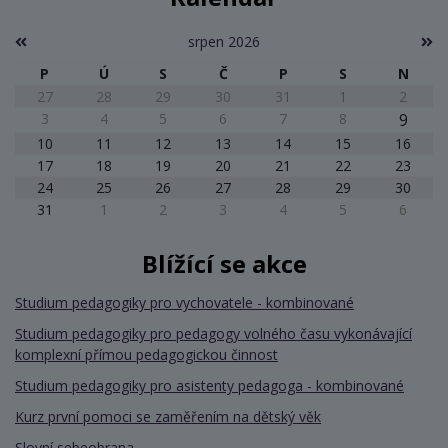
srpen 2026
P
Ú
S
Č
P
S
N
27
28
29
30
31
1
2
3
4
5
6
7
8
9
10
11
12
13
14
15
16
17
18
19
20
21
22
23
24
25
26
27
28
29
30
31
1
2
3
4
5
6
Blížící se akce
Studium pedagogiky pro vychovatele - kombinované
Studium pedagogiky pro pedagogy volného času vykonávající
komplexní přímou pedagogickou činnost
Studium pedagogiky pro asistenty pedagoga - kombinované
Kurz první pomoci se zaměřením na dětský věk
Slovní sebeobrana