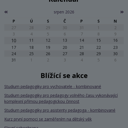
srpen 2026
P
Ú
S
Č
P
S
N
27
28
29
30
31
1
2
3
4
5
6
7
8
9
10
11
12
13
14
15
16
17
18
19
20
21
22
23
24
25
26
27
28
29
30
31
1
2
3
4
5
6
Blížící se akce
Studium pedagogiky pro vychovatele - kombinované
Studium pedagogiky pro pedagogy volného času vykonávající
komplexní přímou pedagogickou činnost
Studium pedagogiky pro asistenty pedagoga - kombinované
Kurz první pomoci se zaměřením na dětský věk
Slovní sebeobrana