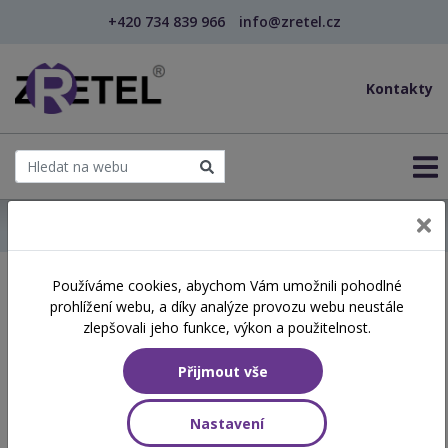
+420 734 839 966
info@zretel.cz
Kontakty
← Domů
Používáme cookies, abychom Vám umožnili pohodlné
Školení začínající 11. 06.
prohlížení webu, a díky analýze provozu webu neustále
2026
zlepšovali jeho funkce, výkon a použitelnost.
Přijmout vše
Aktuálně vypsané termíny
Nastavení