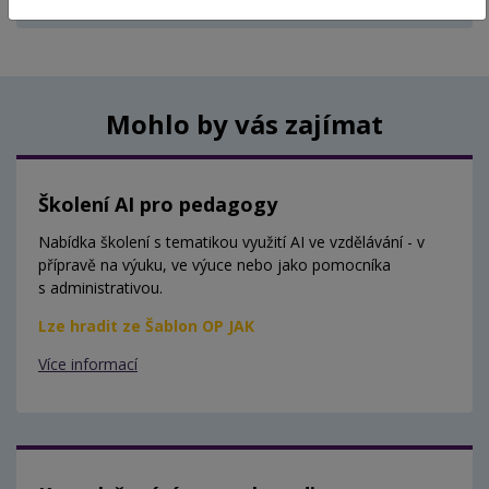
Aktuálně nejsou vypsány žádné termíny.
Mohlo by vás zajímat
Školení AI pro pedagogy
Nabídka školení s tematikou využití AI ve vzdělávání - v
přípravě na výuku, ve výuce nebo jako pomocníka
s administrativou.
Lze hradit ze Šablon OP JAK
Více informací