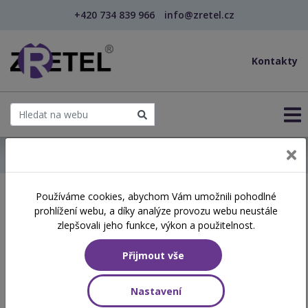
+420 734 839 966
info@zretel.cz
Kontakty
← Domů
Používáme cookies, abychom Vám umožnili pohodlné
Školení začínající 10. 06.
prohlížení webu, a díky analýze provozu webu neustále
2026
zlepšovali jeho funkce, výkon a použitelnost.
Přijmout vše
Aktuálně vypsané termíny
Nastavení