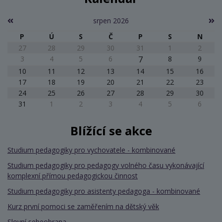
srpen 2026
P
Ú
S
Č
P
S
N
27
28
29
30
31
1
2
3
4
5
6
7
8
9
10
11
12
13
14
15
16
17
18
19
20
21
22
23
24
25
26
27
28
29
30
31
1
2
3
4
5
6
Blížící se akce
Studium pedagogiky pro vychovatele - kombinované
Studium pedagogiky pro pedagogy volného času vykonávající
komplexní přímou pedagogickou činnost
Studium pedagogiky pro asistenty pedagoga - kombinované
Kurz první pomoci se zaměřením na dětský věk
Slovní sebeobrana