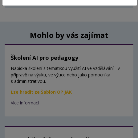
Aktuálně nejsou vypsány žádné termíny.
Mohlo by vás zajímat
Školení AI pro pedagogy
Nabídka školení s tematikou využití AI ve vzdělávání - v
přípravě na výuku, ve výuce nebo jako pomocníka
s administrativou.
Lze hradit ze Šablon OP JAK
Více informací