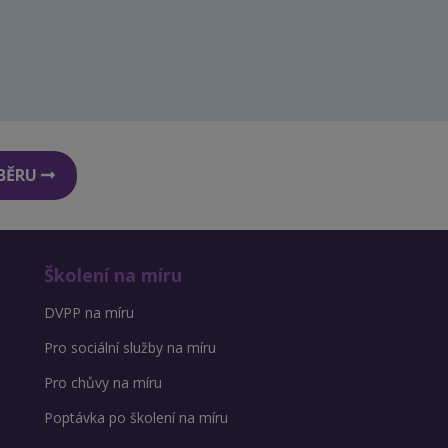
DBĚRU
Školení na míru
DVPP na míru
Pro sociální služby na míru
Pro chůvy na míru
Poptávka po školení na míru