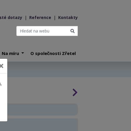
sté dotazy
|
Reference
|
Kontakty
Na míru
O společnosti Zřetel
,
a