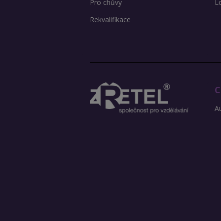
Pro chůvy
L
Rekvalifikace
C
Au