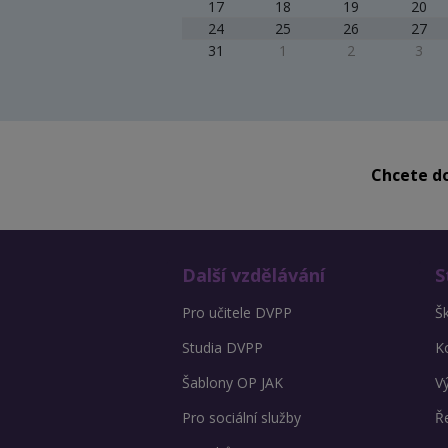
17
18
19
20
24
25
26
27
31
1
2
3
Chcete do
Další vzdělávání
S
Pro učitele DVPP
Š
Studia DVPP
K
Šablony OP JAK
V
Pro sociální služby
Ře