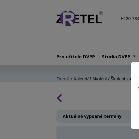
+420 734
Pro učitele DVPP
Studia DVPP
Domů
/ Kalendář školení / Školení začínaj
Aktuálně vypsané termíny