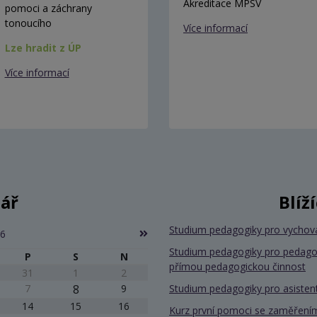
Akreditace MPSV
pomoci a záchrany
tonoucího
Více informací
Lze hradit z ÚP
Více informací
ář
Blíž
Studium pedagogiky pro vychov
26
Studium pedagogiky pro pedago
P
S
N
přímou pedagogickou činnost
31
1
2
7
8
9
Studium pedagogiky pro asiste
14
15
16
Kurz první pomoci se zaměřením