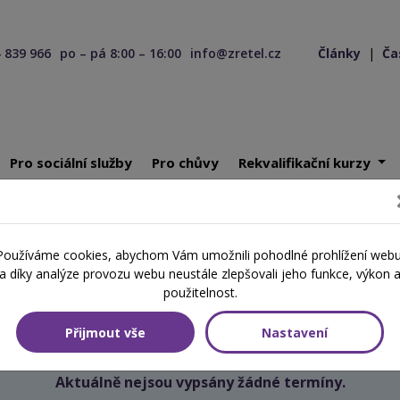
 839 966
po – pá 8:00 – 16:00
info@zretel.cz
Články
|
Ča
Pro sociální služby
Pro chůvy
Rekvalifikační kurzy
ící 10. 06. 2026
Používáme cookies, abychom Vám umožnili pohodlné prohlížení webu
Školení začínající 10. 06. 2026
a díky analýze provozu webu neustále zlepšovali jeho funkce, výkon 
použitelnost.
Přijmout vše
Nastavení
Aktuálně nejsou vypsány žádné termíny.