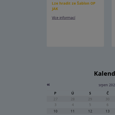
Lze hradit ze Šablon OP
JAK
Více informací
Kalend
srpen 20
P
Ú
S
Č
27
28
29
30
3
4
5
6
10
11
12
13