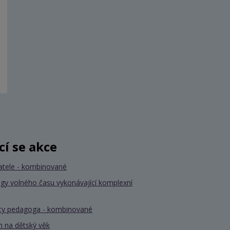
ící se akce
atele - kombinované
gy volného času vykonávající komplexní
nty pedagoga - kombinované
 na dětský věk