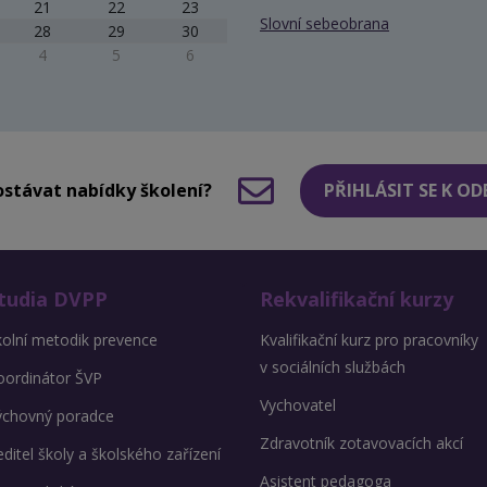
21
22
23
Slovní sebeobrana
28
29
30
4
5
6
stávat nabídky školení?
PŘIHLÁSIT SE K O
tudia DVPP
Rekvalifikační kurzy
kolní metodik prevence
Kvalifikační kurz pro pracovníky
v sociálních službách
oordinátor ŠVP
Vychovatel
ýchovný poradce
Zdravotník zotavovacích akcí
ditel školy a školského zařízení
Asistent pedagoga