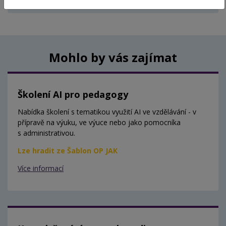
Aktuálně nejsou vypsány žádné termíny.
Mohlo by vás zajímat
Školení AI pro pedagogy
Nabídka školení s tematikou využití AI ve vzdělávání - v
přípravě na výuku, ve výuce nebo jako pomocníka
s administrativou.
Lze hradit ze Šablon OP JAK
Více informací