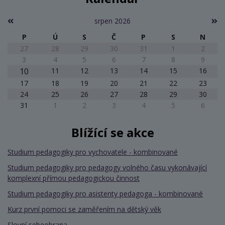
srpen 2026
P
Ú
S
Č
P
S
N
27
28
29
30
31
1
2
3
4
5
6
7
8
9
10
11
12
13
14
15
16
17
18
19
20
21
22
23
24
25
26
27
28
29
30
31
1
2
3
4
5
6
Blížící se akce
Studium pedagogiky pro vychovatele - kombinované
Studium pedagogiky pro pedagogy volného času vykonávající
komplexní přímou pedagogickou činnost
Studium pedagogiky pro asistenty pedagoga - kombinované
Kurz první pomoci se zaměřením na dětský věk
Slovní sebeobrana