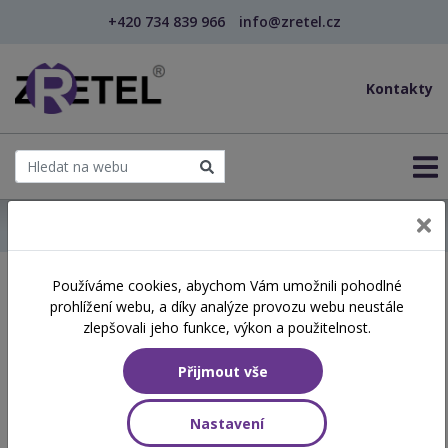
+420 734 839 966
info@zretel.cz
Kontakty
← Domů
Používáme cookies, abychom Vám umožnili pohodlné
Školení začínající 10. 06.
prohlížení webu, a díky analýze provozu webu neustále
2026
zlepšovali jeho funkce, výkon a použitelnost.
Přijmout vše
Aktuálně vypsané termíny
Nastavení