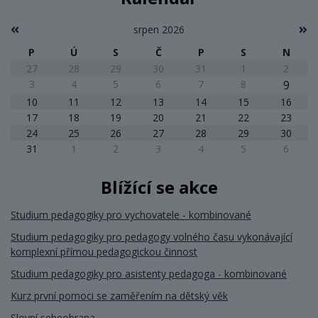
srpen 2026
P
Ú
S
Č
P
S
N
27
28
29
30
31
1
2
3
4
5
6
7
8
9
10
11
12
13
14
15
16
17
18
19
20
21
22
23
24
25
26
27
28
29
30
31
1
2
3
4
5
6
Blížící se akce
Studium pedagogiky pro vychovatele - kombinované
Studium pedagogiky pro pedagogy volného času vykonávající
komplexní přímou pedagogickou činnost
Studium pedagogiky pro asistenty pedagoga - kombinované
Kurz první pomoci se zaměřením na dětský věk
Slovní sebeobrana