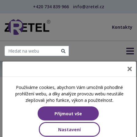
+420 734 839 966
info@zretel.cz
Kontakty
← Domů
Používáme cookies, abychom Vám umožnili pohodlné
Školení začínající 29. 05.
prohlížení webu, a díky analýze provozu webu neustále
2026
zlepšovali jeho funkce, výkon a použitelnost.
Přijmout vše
Aktuálně vypsané termíny
Nastavení