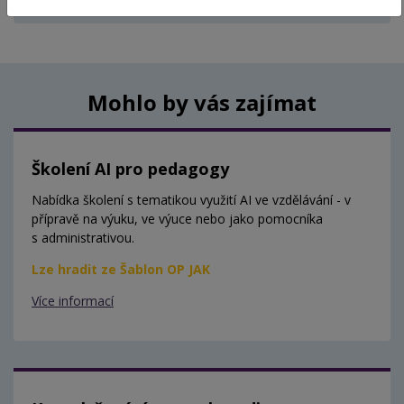
Aktuálně nejsou vypsány žádné termíny.
Mohlo by vás zajímat
Školení AI pro pedagogy
Nabídka školení s tematikou využití AI ve vzdělávání - v
přípravě na výuku, ve výuce nebo jako pomocníka
s administrativou.
Lze hradit ze Šablon OP JAK
Více informací