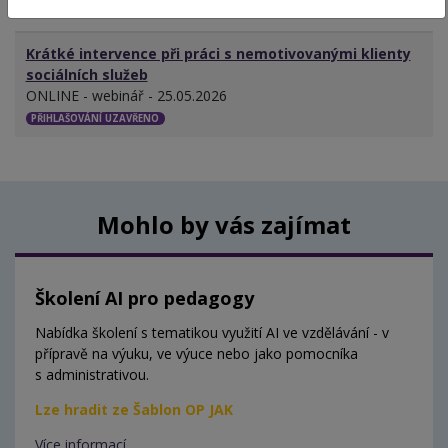
MÍSTO - TERMÍN
Krátké intervence při práci s nemotivovanými klienty
sociálních služeb
ONLINE - webinář - 25.05.2026
PŘIHLAŠOVÁNÍ UZAVŘENO
Mohlo by vás zajímat
Školení AI pro pedagogy
Nabídka školení s tematikou využití AI ve vzdělávání - v
přípravě na výuku, ve výuce nebo jako pomocníka
s administrativou.
Lze hradit ze Šablon OP JAK
Více informací