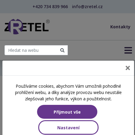
+420 734 839 966
info@zretel.cz
Kontakty
← Domů
Používáme cookies, abychom Vám umožnili pohodlné
Školení začínající 25. 05.
prohlížení webu, a díky analýze provozu webu neustále
2026
zlepšovali jeho funkce, výkon a použitelnost.
Přijmout vše
Aktuálně vypsané termíny
Nastavení
NÁZEV