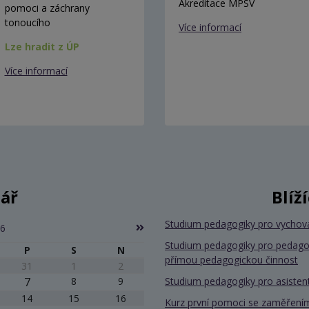
Akreditace MPSV
pomoci a záchrany
tonoucího
Více informací
Lze hradit z ÚP
Více informací
ář
Blíž
Studium pedagogiky pro vychov
26
Studium pedagogiky pro pedago
P
S
N
přímou pedagogickou činnost
31
1
2
7
8
9
Studium pedagogiky pro asiste
14
15
16
Kurz první pomoci se zaměřením