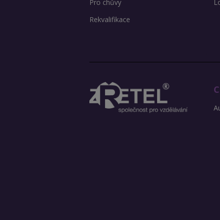
Pro chůvy
L
Rekvalifikace
C
Au