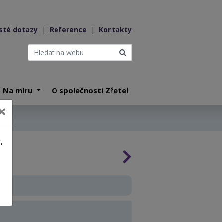
sté dotazy
|
Reference
|
Kontakty
Na míru
O společnosti Zřetel
,
a