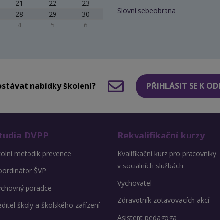
21
22
23
Slovní sebeobrana
28
29
30
4
5
6
stávat nabídky školení?
PŘIHLÁSIT SE K O
tudia DVPP
Rekvalifikační kurzy
kolní metodik prevence
Kvalifikační kurz pro pracovníky
v sociálních službách
oordinátor ŠVP
Vychovatel
ýchovný poradce
Zdravotník zotavovacích akcí
ditel školy a školského zařízení
Asistent pedagoga