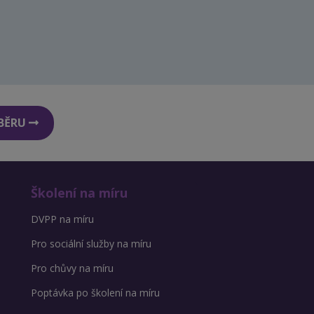
DBĚRU
Školení na míru
DVPP na míru
Pro sociální služby na míru
Pro chůvy na míru
Poptávka po školení na míru