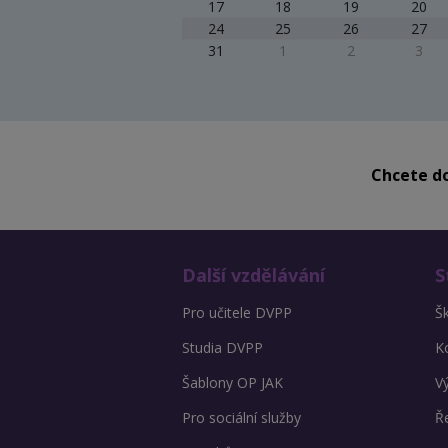
17
18
19
20
24
25
26
27
31
1
2
3
Chcete do
Další vzdělávání
S
Pro učitele DVPP
Š
Studia DVPP
K
Šablony OP JAK
V
Pro sociální služby
Ře