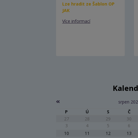
Lze hradit ze Šablon OP
JAK
Více informací
Kalend
srpen 20
P
Ú
S
Č
27
28
29
30
3
4
5
6
10
11
12
13