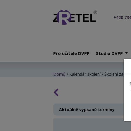
+420 734
Pro učitele DVPP
Studia DVPP
Domů
/ Kalendář školení / Školení začínaj
Aktuálně vypsané termíny