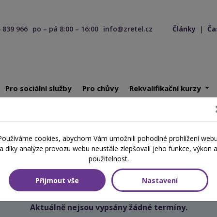
 839 966
po – pá 8:00 – 16:00
info@zretel.cz
Články
|
Ča
Pro sociální služby
Pro chůvy
Rekvalifikační kurzy
ící 22. 05. 2026
Používáme cookies, abychom Vám umožnili pohodlné prohlížení webu
Školení začínající 22. 05. 2026
a díky analýze provozu webu neustále zlepšovali jeho funkce, výkon 
použitelnost.
Přijmout vše
Nastavení
Aktuálně nejsou vypsány žádné termíny.